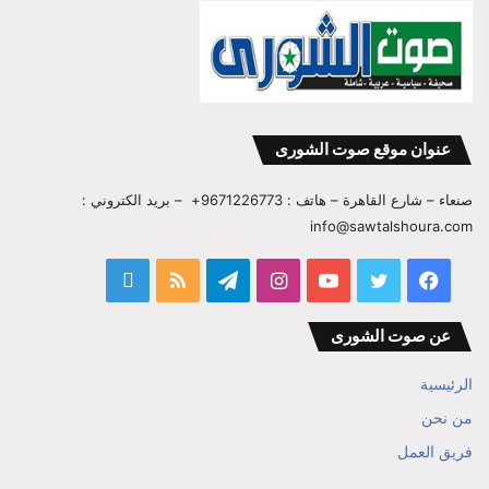
عنوان موقع صوت الشورى
صنعاء – شارع القاهرة – هاتف : 9671226773+ – بريد الكتروني :
info@sawtalshoura.com
فيسبوك
تويتر
يوتيوب
انستقرام
تيلقرام
ملخص
قناة
الموقع
المفكر
عن صوت الشورى
RSS
ابراهيم
الرئيسية
بن
من نحن
فريق العمل
علي