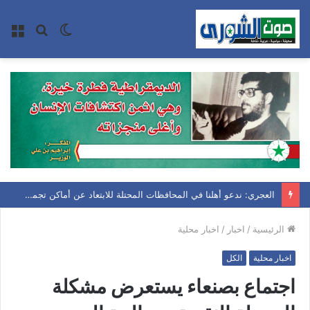
الوضع
بحث
الق
المظلم
عن
العجري: ندعو أهلنا في المحافظات المحتلة للابتعاد عن أماكن تجمعات الإمداد العسكري للعدوان السعودي
الرئيسية
/
اخبار
/
اخبار محلية
اخبار محلية
الكل
اجتماع بصنعاء يستعرض مشكلة