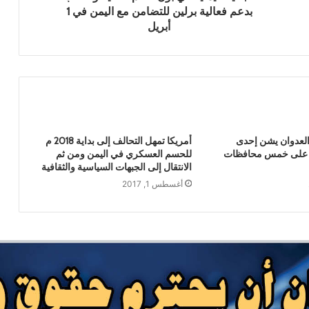
السيارات الكهربائية تفتح آفاقاً جديدة للنقل
بدعم فعالية برلين للتضامن مع اليمن في 1
الذكي في اليمن
أبريل
“تهامة فلافور” المتهمة بالنهب والاحتيال
وغسيل الأموال .. حجز قضيتها للحكم
دراسة للمركز الجيوسياسي للدراسات
الاستراتيجية تطرح رؤية شاملة لتحقيق
لعدوان يشن إحدى
أمريكا تمهل التحالف إلى بداية 2018 م
الاكتفاء الذاتي وبناء سيادة غذائية مستدامة
 على خمس محافظات
للحسم العسكري في اليمن ومن ثم
في اليمن
الانتقال إلى الجبهات السياسية والثقافية
أغسطس 1, 2017
النفط مقابل المرتبات.. مدخل إلى اتفاق
اقتصادي برسم الأطراف اليمنية
القائم بأعمال رئيس الوزراء يوجه بالتحقيق
مع شركة النفط والموصفات والمقاييس في
قضية البنزين المغشوش