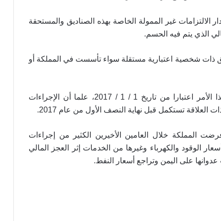
دار الالتزامات غير الممولة الخاصة بهذه الصناديق والمستحقة
مالي الذي يتم فيه الحسم.
ديق ذات شخصية اعتبارية مستقلة سواء تأسست في المملكة أو
الاتصالات تطالب دول العدوان والمجتمع
الدولي رفع الحصار وإتاحة وصول التجهيزات
على أن يسري العمل بهذا الأمر اعتبارا من تاريخ 1 / 1 / 2017، علما أن الإجراءات
الفنية لإعادة تشغيل الأبراج المدمرة
ات العلاقة تستكمل قبل نهاية النصف الأول من عام 2017.
جمعية قاع جهران التعاونية توقّع عقد تعاون
ت المملكة خلال العامين الأخيرين الكثير من إجراءات
مع مصنع ألبان رصابة
ر الوقود والكهرباء وغيرها من الخدمات إثر العجز المالي
عدوانها على اليمن وتراجع أسعار النفط.
البنك المركزي بعدن يتعرض لحريق هائل ..
وهذا هو السبب
السيارات الكهربائية تفتح آفاقاً جديدة للنقل