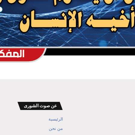
الأضحية في اليمن… شعيرة مقدسة يتنازعها
واقع حال المواطن
هيئة المواصفات تحذر المستهلكين من وجود
مكسرات فاسدة
عن صوت الشورى
الرئيسية
من نحن