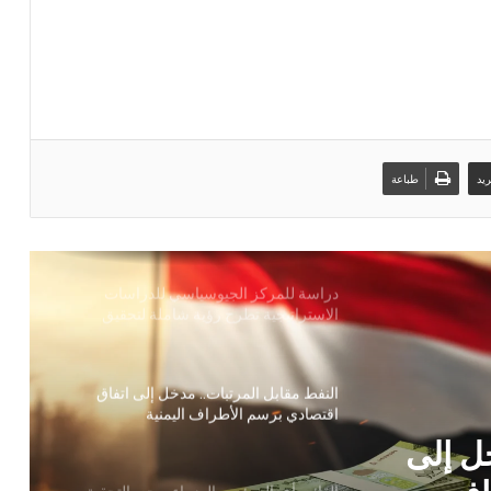
الذكي في اليمن
“تهامة فلافور” المتهمة بالنهب والاحتيال
وغسيل الأموال .. حجز قضيتها للحكم
يد
طباعة
دراسة للمركز الجيوسياسي للدراسات
الاستراتيجية تطرح رؤية شاملة لتحقيق
الاكتفاء الذاتي وبناء سيادة غذائية مستدامة
في اليمن
النفط مقابل المرتبات.. مدخل إلى اتفاق
اقتصادي برسم الأطراف اليمنية
القائم بأعمال رئيس الوزراء يوجه بالتحقيق
مع شركة النفط والموصفات والمقاييس في
قضية البنزين المغشوش
 يوجه
الأضحية في اليمن… شعيرة مقدسة يتنازعها