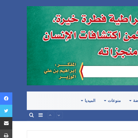
ضة
منوعات
الميديا
إضافة
بحث
عمود
عن
جانبي