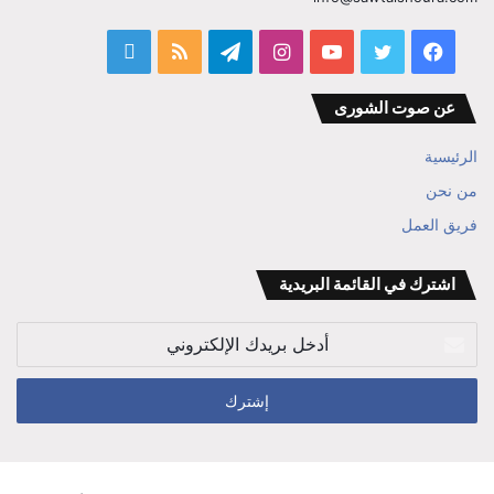
فيسبوك
تويتر
يوتيوب
انستقرام
تيلقرام
ملخص
قناة
الموقع
المفكر
عن صوت الشورى
RSS
ابراهيم
الرئيسية
بن
من نحن
فريق العمل
علي
الوزير
اشترك في القائمة البريدية
أدخل
بريدك
الإلكتروني