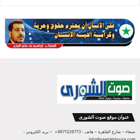
عنوان موقع صوت الشورى
صنعاء – شارع القاهرة – هاتف : 9671226773+ – بريد الكتروني :
info@sawtalshoura.com