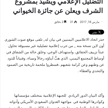
التضليل الإعلامي ويشيد بمشروع
الشرف ويعلن عن جائزة الخيواني
مارس 18, 2017
31
2 دقائق
حذر اتحاد الاعلاميين اليمنيين في بيان له_ تلقى موقع صوت الشورى
أون لاين نسخة منه _ من حرب إعلامية تضليلية غير مسبوقة تحاول
عبثاً تزييف الحقائق، واستهداف الوعي، وخلق حالة من الشقاق في
أوساط المجتمع اليمني، الذي هبًّ أبناؤه رجالاً ونساء، وفتياناً للذود
عن وطنهم وعن كرامة شعبهم ،فسطروا ملحمة تاريخية من الصمود
والتحدي والعطاء .
وأكد البيان الدور الريادي للجبهة الإعلامية بمختلف مؤسساتها
وكوادرها الوطنية في مواجهة العدوان السعودي الأمريكي وأدواته
في الداخل والخارج، ومقارعته في ميدان الكلمة والصورة المعبرة،