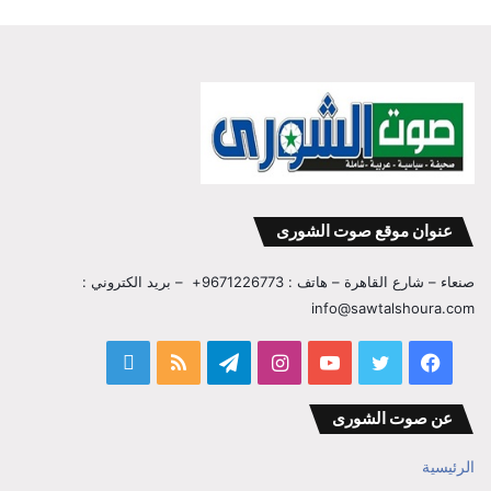
عنوان موقع صوت الشورى
صنعاء – شارع القاهرة – هاتف : 9671226773+ – بريد الكتروني :
info@sawtalshoura.com
فيسبوك
تويتر
يوتيوب
انستقرام
تيلقرام
ملخص
قناة
الموقع
المفكر
عن صوت الشورى
RSS
ابراهيم
الرئيسية