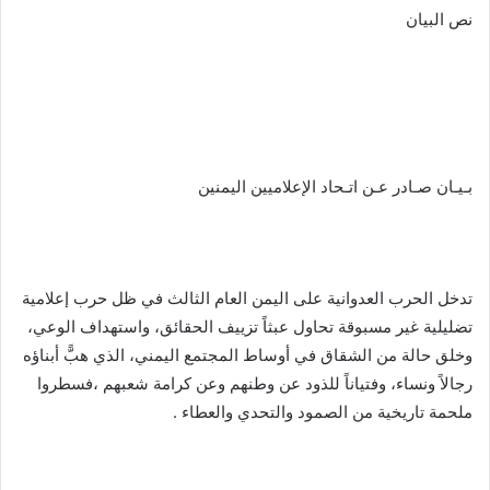
نص البيان
بـيـان صـادر عـن اتـحاد الإعلاميين اليمنين
تدخل الحرب العدوانية على اليمن العام الثالث في ظل حرب إعلامية
تضليلية غير مسبوقة تحاول عبثاً تزييف الحقائق، واستهداف الوعي،
وخلق حالة من الشقاق في أوساط المجتمع اليمني، الذي هبًّ أبناؤه
رجالاً ونساء، وفتياناً للذود عن وطنهم وعن كرامة شعبهم ،فسطروا
ملحمة تاريخية من الصمود والتحدي والعطاء .