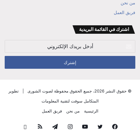
بن
من نحن
فريق العمل
علي
الوزير
اشترك في القائمة البريدية
أدخل
بريدك
الإلكتروني
© حقوق النشر 2026، جميع الحقوق محفوظة لصوت الشورى |
تطوير
المتكامل سوفت لتقنية المعلومات
الرئيسية
من نحن
فريق العمل
فيسبوك
تويتر
يوتيوب
انستقرام
تيلقرام
ملخص
قناة