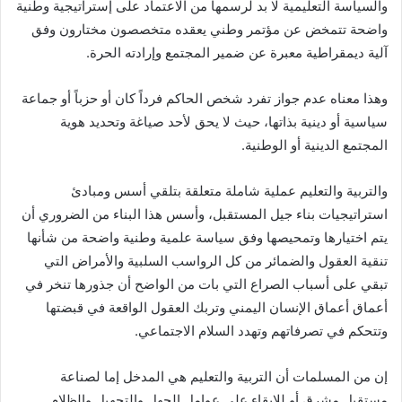
والسياسة التعليمية لا بد لرسمها من الاعتماد على إستراتيجية وطنية
واضحة تتمخض عن مؤتمر وطني يعقده متخصصون مختارون وفق
آلية ديمقراطية معبرة عن ضمير المجتمع وإرادته الحرة.
وهذا معناه عدم جواز تفرد شخص الحاكم فرداً كان أو حزباً أو جماعة
سياسية أو دينية بذاتها، حيث لا يحق لأحد صياغة وتحديد هوية
المجتمع الدينية أو الوطنية.
والتربية والتعليم عملية شاملة متعلقة بتلقي أسس ومبادئ
استراتيجيات بناء جيل المستقبل، وأسس هذا البناء من الضروري أن
يتم اختيارها وتمحيصها وفق سياسة علمية وطنية واضحة من شأنها
تنقية العقول والضمائر من كل الرواسب السلبية والأمراض التي
تبقي على أسباب الصراع التي بات من الواضح أن جذورها تنخر في
أعماق أعماق الإنسان اليمني وتربك العقول الواقعة في قبضتها
وتتحكم في تصرفاتهم وتهدد السلام الاجتماعي.
إن من المسلمات أن التربية والتعليم هي المدخل إما لصناعة
مستقبل مشرق أو للإبقاء على عوامل الجهل والتجهيل والظلام