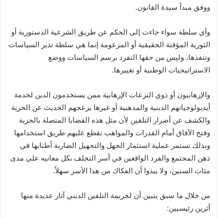
ووفق مبدأ سيدة القانون.
وأي سلطة سواء جاءت إلى الحكم عن طريق الشرعية الدستورية أو
الثورية المؤقتة الحقيقية أو المزعومة إنما هي سلطة تدير السياسات
وتنفذها، وليس من حقها التفرد برسم السياسات ووضع
الاستراتيجيات الوطنية أو تغييرها.
والإرهابيون أو ذوي النزعات الإرهابية ممن يستخدمون الدين لخدمة
أيديولوجياتهم الدينية والمذهبية أو غيرها يزعجهم الحديث عن الحرية
والكشف عن أضرار التلقين لأن مثل هذه القضايا المتصلة بالحرية
وفتح الآفاق أمام القدرات والمواهب تقطع عليهم طريق استخدامها
وبذلك تستمر عملية استثمار الجهل والتجهيل الضاربة أطنابها في
ذهن المجتمع والفرد الواقعين في أسر التخلف بكل معانيه على مدى
مئات السنين، ولا يبدوا أن الفكاك من هذا الأسر سهلاً.
من خلال ما سبق يتبين أن لجريمة التلقين الديني آثار عديدة منها
أثرين رئيسيين: