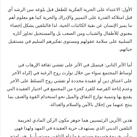
الأول: الاعتداء على الحرية الفكرية للطفل قبل بلوغه سن الرشد أي
قبل امتلاكه القدرة على التمييز والإدراك والحرية كما هو معلوم أهم
ما يميز الإنسان عن بقية الكائنات الحية، لذا فالتلقين يشكل إخصاء
معنوي للأطفال والشباب ومن الصعب بل والمستحيل تجاوز آثاره
السلبية على سلامة عقولهم ومستوى تفكيرهم السليم في مستقبل
حياتهم.
أما الأثر الثاني: فيتمثل في الأثر على تفشي ثقافة الإرهاب في
أوساط المجتمع سواء من خلال توارث روح الرغبة في إكراه الآخر
على اعتناق دين أو عقيدة محددة أو تفشي روح التسلط على الآخر
وعدم إتاحة الفرصة للفرد كجزء من المجتمع في اختيار العقيدة التي
يقتنع بها وتنمية نوازع النفاق والميل نحو استخدام القوة والعنف بما
ينتج عنهما من إخلال بالأمن والسلام والعدالة.
هذين الأثرين الرئيسيين هما جوهر مكون الركن المادي لجريمة
التلقين الديني الذي يستهدف حرية العقيدة في المهد ولهذا فهي
برأيي جريمة جسيمة مستمرة ما دام التلقين مستمراً، بل هي لهذه