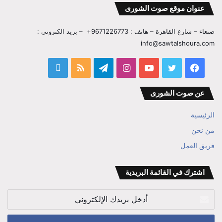
عنوان موقع صوت الشورى
صنعاء – شارع القاهرة – هاتف : 9671226773+ – بريد الكتروني :
info@sawtalshoura.com
فيسبوك
تويتر
يوتيوب
انستقرام
تيلقرام
ملخص
قناة
الموقع
المفكر
عن صوت الشورى
RSS
ابراهيم
الرئيسية
بن
من نحن
علي
فريق العمل
الوزير
اشترك في القائمة البريدية
أدخل
بريدك
الإلكتروني