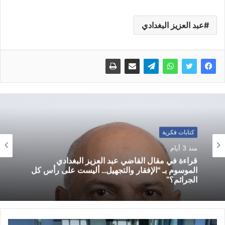
عبد العزيز البغدادي
كتابات فكرية
منذ 3 أيام
قراءة في مقال القاضي عبد العزيز البغدادي
الموسوم بـ “الإفقار والتجهيل… أليست على رأس كل
الجرائم؟”