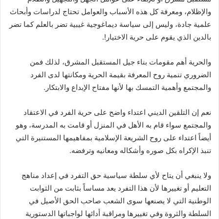
والإظلام، ومعرفة كل هذه الأسباب والعوامل تحتاج لدراسات وأبحاث
علمية جادة، وليس إلى سياسة ديماغوجية غيبية تضر بالعلم كما تضر
بالدين الذي يقوم على حرية الاختيار!.
والحرية أهم مقومات بناء جيل المستقبل المشرق، لذلك فمن
الضروري تنمية روح المعرفة بقيمة الحرية ومكانتها لدى الفرد
والمجتمع وأهمية التمسك بها لأنها مفتاح الإبداع والابتكار.
نعم إن التلقين الديني اعتداء واضح على حرية الفرد في الاعتقاد
والمجتمع سواء قام به الأهل في المنزل أو قامت به المدرسة، وهو
أيضاً اعتداء على روح الشريعة الإسلامية بمفاهيمها المستنيرة التي
تنبذ الإكراه بكل صوره وأشكاله ومعانيه وترفضه.
ولا ينبغي أن يتاح لأي سلطة سياسية حق التفرد في إعداد مناهج
التعليم أو تغييرها لأن هذا التفرد يعد مساساً بثابت من الثوابت
الوطنية التي لا يصنعها سوى الشعب صاحب الحق الأصيل في
السلطة والثروة وفي تغييرها ومراقبة أدائها لواجباتها الدستورية