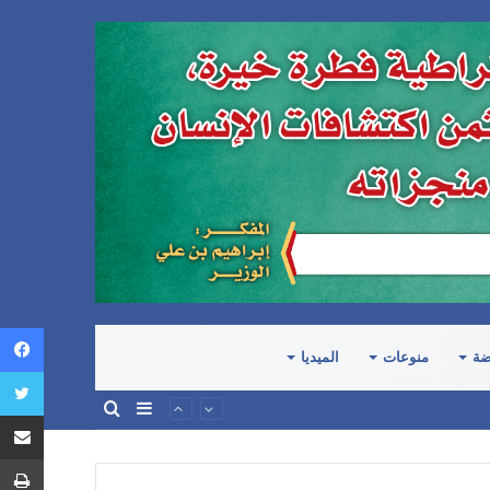
ضة
منوعات
الميديا
إضافة
بحث
عمود
عن
جانبي