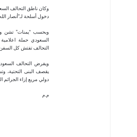
وكان ناطق التحالف السعو
دخول أسلحة لـ”أنصار الله” ف
وبحسب “يمنات” تشن وسا
السعودي حملة اعلامية ا
التحالف تفتش كل السفن ا
ويفرض التحالف السعودي 
دولي مريع إزاء الجرائم ا
م.م