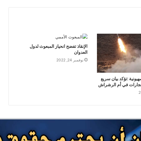
القوات المسلحة تستهدف سفينة نفطية
سعودية شمالي البحر الأحمر
أضرار تفوق التصور تلحق بيمناء الحديدة جراء
الإنقاذ تفضح انحياز المبعوث لدول
العدوان السعودي
العدوان
نوفمبر 24, 2022
بين ضغوط واشنطن ورسائل صنعاء… الرياض
في اختبار الانصياع للحق اليمني أو تكلفة
يونية :تؤكد بيان سريع
التصعيد
فجارات في أم الرشراش
منصات الشحن البحري الدولية: شلل في
الموانئ السعودية
بحضور اتحاد القوى الشعبية .. منظمة انتصاف
تصدر تقريرا حقوقياً بعنوان “دماء بلا عدالة”