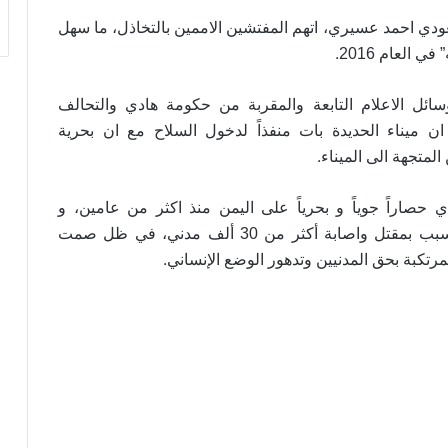
دي احمد عسيري، اتهم المفتشين الاممين بالتخاذل، ما سهل
.
ي العام 2016
ئل الاعلام التابعة والمقربة من حكومة هادي والتحالف
القوات المسلحة تستهدف هدفاً حساساً
ن ميناء الحديدة بات منفذاً لدخول السلاح مع ان بحرية
بمطار نجران
.
لمتجهة الى الميناء
الكشف عن سبب أزمة لقاحات الأطفال
حصاراً جوياً و بحرياً على اليمن منذ اكثر من عامين، و
يقصف البنى التحتية، وتسبب بمقتل واصابة أكثر من 30 ألف مدني، في ظل صمت
.
لمرتكبة بحق المدنيين وتدهور الوضع الإنساني
أرقام صادمة لخسائر القطاع الاقتصادي جراء
العدوان السعودي على اليمن
مجلس النواب يوجه رسالة للنظام السعودي
برئاسة الأستاذ النعيمي: مناقشة إعداد