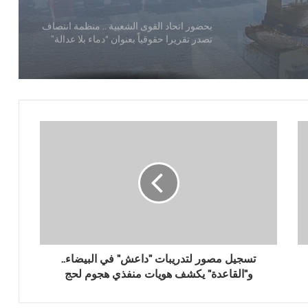
تصدر تقريرا حقوقياً بعنوان “دماء بلا عدالة”
القوات المسلحة تستهدف هدفاً حساساً
بمطار نجران
الكشف عن سبب أزمة لقاحات الأطفال
أرقام صادمة لخسائر القطاع الاقتصادي جراء
العدوان السعودي على اليمن
مجلس النواب يوجه رسالة للنظام السعودي
تسجيل مصور لتدريبات "داعش" في البيضاء..
و"القاعدة" يكشف هويات منفذي هجوم لحج
برئاسة الأستاذ النعيمي: مناقشة إعداد
الاستراتيجية الوطنية لمكافحة التهريب
الزراعي