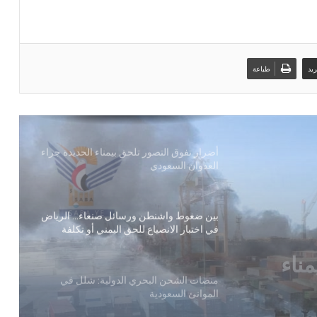
الاستراتيجية الوطنية لمكافحة التهريب
الزراعي
القوات المسلحة تستهدف سفينة نفطية
يد
طباعة
سعودية شمالي البحر الأحمر
أضرار تفوق التصور تلحق بيمناء الحديدة جراء
العدوان السعودي
بين ضغوط واشنطن ورسائل صنعاء… الرياض
في اختبار الانصياع للحق اليمني أو تكلفة
التصعيد
ل
منصات الشحن البحري الدولية: شلل في
الموانئ السعودية
انصياع
يد
بحضور اتحاد القوى الشعبية .. منظمة انتصاف