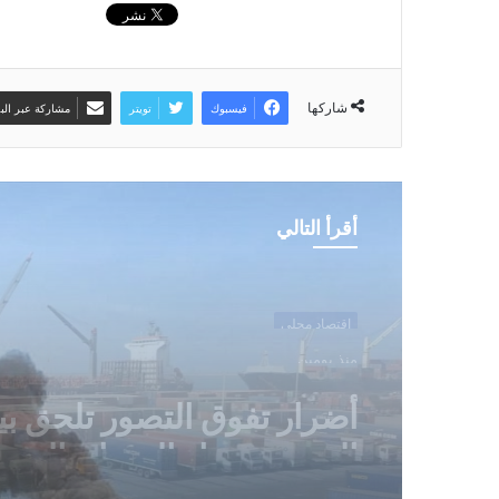
شاركها
فيسبوك
تويتر
مشاركة عبر البر
أقرأ التالي
رياضة محلية
منذ يومين
بين ضغوط واشنطن ورسائ
صنعاء… الرياض في اختبار ال
للحق اليمني أو تكلفة التصع