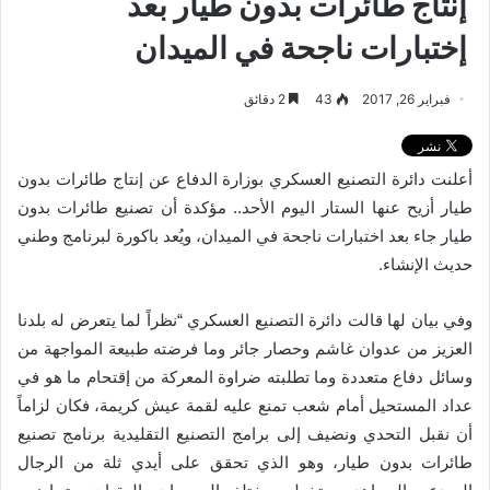
إنتاج طائرات بدون طيار بعد
إختبارات ناجحة في الميدان
فبراير 26, 2017
43
2 دقائق
أعلنت دائرة التصنيع العسكري بوزارة الدفاع عن إنتاج طائرات بدون
طيار أزيح عنها الستار اليوم الأحد.. مؤكدة أن تصنيع طائرات بدون
طيار جاء بعد اختبارات ناجحة في الميدان، ويُعد باكورة لبرنامج وطني
.
حديث الإنشاء
وفي بيان لها قالت دائرة التصنيع العسكري “نظراً لما يتعرض له بلدنا
العزيز من عدوان غاشم وحصار جائر وما فرضته طبيعة المواجهة من
وسائل دفاع متعددة وما تطلبته ضراوة المعركة من إقتحام ما هو في
عداد المستحيل أمام شعب تمنع عليه لقمة عيش كريمة، فكان لزاماً
أن نقبل التحدي ونضيف إلى برامج التصنيع التقليدية برنامج تصنيع
طائرات بدون طيار، وهو الذي تحقق على أيدي ثلة من الرجال