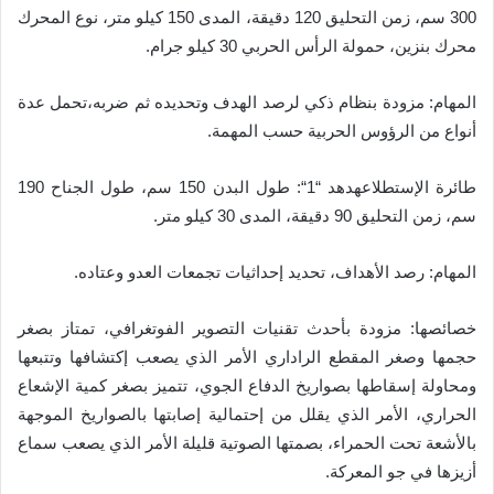
300 سم، زمن التحليق 120 دقيقة، المدى 150 كيلو متر، نوع المحرك
محرك بنزين، حمولة الرأس الحربي 30 كيلو جرام.
المهام
:
مزودة بنظام ذكي لرصد الهدف وتحديده ثم ضربه،
تحمل عدة
أنواع من الرؤوس الحربية حسب المهمة.
طائرة الإستطلاع
هدهد “1
“:
طول البدن 150 سم، طول الجناح 190
سم، زمن التحليق 90 دقيقة، المدى 30 كيلو متر.
المهام
:
رصد الأهداف
،
تحديد إحداثيات تجمعات العدو وعتاده.
خصائصها
:
مزودة بأحدث تقنيات التصوير الفوتغرافي، تمتاز بصغر
حجمها وصغر المقطع الراداري الأمر الذي يصعب إكتشافها وتتبعها
ومحاولة إسقاطها بصواريخ الدفاع الجوي، تتميز بصغر كمية الإشعاع
الحراري، الأمر الذي يقلل من إحتمالية إصابتها بالصواريخ الموجهة
بالأشعة تحت الحمراء، بصمتها الصوتية قليلة الأمر الذي يصعب سماع
أزيزها في جو المعركة.