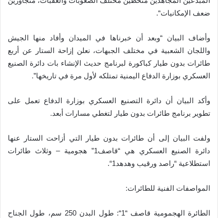
المبدعين المجاهدين متخطين مختلف الصعوبات والعقبات، متجاوزين
ضعف الإمكانيات
“.
وأضاف البيان “وبعد أن خبرناها في الميدان وأفاد منها الجيش
واللجان الشعبية في مختلف الجبهات، نعلن إزاحة الستار عن أربع
طائرات بدون طيار كباكورة لبرنامج حديث الإنشاء بات دائرة الصنيع
.
العسكري بوزارة الدفاع اليمنية تمتلكه لأول مرة في تاريخها”
وأكد البيان أن دائرة التصنيع العسكري بوزارة الدفاع تعمل على
.
تطوير برنامج طائرات بدون طيار لتغطي مسارات أبعد
ولفت البيان إلى أن طائرات بدون طيار التي أزاحت الستار عنها
دائرة الصنيع العسكري هي “قاصف1” هجومية – وثلاث طائرات
استطلاعية “راصد ورقيب وهدهد1
“.
:
المواصفات الفنية للطائرات
الطائرة الهجمومية قاصف “1
“:
طول البدن 250 سم، طول الجناح