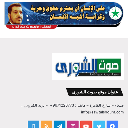
عنوان موقع صوت الشورى
صنعاء – شارع القاهرة – هاتف : 9671226773+ – بريد الكتروني :
info@sawtalshoura.com
فيسبوك
تويتر
يوتيوب
انستقرام
تيلقرام
ملخص
قناة