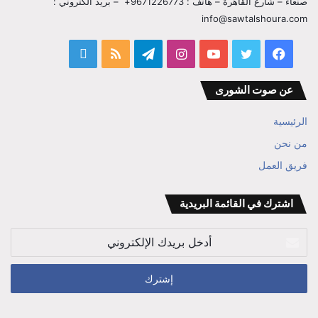
صنعاء – شارع القاهرة – هاتف : 9671226773+ – بريد الكتروني :
info@sawtalshoura.com
فيسبوك
تويتر
يوتيوب
انستقرام
تيلقرام
ملخص
قناة
الموقع
المفكر
عن صوت الشورى
RSS
ابراهيم
الرئيسية
بن
من نحن
فريق العمل
علي
الوزير
اشترك في القائمة البريدية
أدخل
بريدك
الإلكتروني