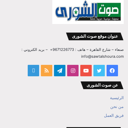
عنوان موقع صوت الشورى
صنعاء – شارع القاهرة – هاتف : 9671226773+ – بريد الكتروني :
info@sawtalshoura.com
فيسبوك
تويتر
يوتيوب
انستقرام
تيلقرام
ملخص
قناة
الموقع
المفكر
عن صوت الشورى
RSS
ابراهيم
الرئيسية
بن
من نحن
علي
فريق العمل
الوزير