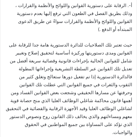
‌أ-. الرقابة على دستورية القوانين واللوائح والأنظمة والقرارات ،
وذلك بطريق الفصل في الطعون التي ترفع إليها بعدم دستورية
القوانين واللوائح والأنظمة والقرارات سواءً عن طريق الدعوى
المبتدأه أو الدفع .)
حيث تعتبر تلك الصلاحيات للدائرة الدستورية هامة جدا للرقابة على
القوانين ومدى دستوريتها وركيزة أساسية لتحقيق إصلاح وتغيير
شامل للقوانين الحالية بإجراءات قانونية وقضائية سريعة أفضل من
تعديل تلك القوانين عبر السلطة التشريعية وإجراءاتها المطولة
فالدائرة الدستورية إذا تم تفعيل دورها ستعالج وتغلق كثير من
الثقوب والثغرات في جميع القوانين التي عطلت تلك القوانين
وحرفتها عن مسارها الحقيقي وشجعت بعض القوانين الفساد ومن
أهمها قانون محاكمة شاغلي الوظائف العليا الذي منح حصانة قوية
لشاغلي الوظائف العليا وقيد الأجهزة الرقابية والقضائية في التحقيق
معهم ومساءلتهم والذي يخالف ذلك القانون روح ونصوص الدستور
الذي تؤكد على المساواة بين جميع المواطنين في الحقوق
والواجبات.