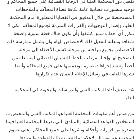
تفعيل دور المحكمة العليا في الرقابة القضائية على جميع المحاكم و
توجيه منشورات قضائية عامة لكافة قضاة المحاكم بالملاحظات
المستخلصة من خلال التدقيق في القضايا المنظورة أمام المحكمة
العليا، وإصدار التوجيهات والقرارات الملزمة لجميع المحاكم لكي لا
تتكرر أي أخطاء سبق كشفها وأن تكون هناك خطة سنوية واضحة
شفافة ومعلنة لتفعيل ذلك الاختصاص الهام وان يشمل ممارسة ذلك
الاختصاص بجميع مراحله من مرحلة كشف الأخطاء الى مرحلة
التصحيح لها وإحالة مرتكب الخطأ للتفتيش القضائي لمساءلة من
أخطأ وتنفيذ إجراءات صارمة وتعميمها على جميع المحاكم وأيضا
نشرها للعامة في وسائل الإعلام لضمان عدم تكرارها.
4-. ضعف أداء المكتب الفني والدراسات والبحوث في المحكمة
العليا
من ضمن أهم مكونات المحكمة العليا هو المكتب الفني والمختص ب
استخلاص القواعد القضائية والمبادئ التي تقرها المحكمة العليا فيما
تصدره من قرارات وأحكام ونشرها على جميع المحاكم وعلى عموم
المجتمع عبر وسائل الإعلام لما تتضمنه تلك القواعد والمبادئ