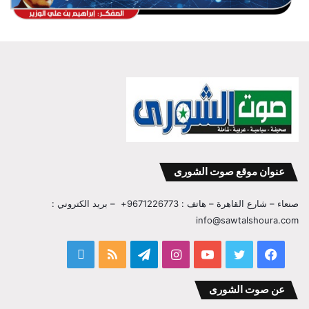
عنوان موقع صوت الشورى
صنعاء – شارع القاهرة – هاتف : 9671226773+ – بريد الكتروني :
info@sawtalshoura.com
فيسبوك
تويتر
يوتيوب
انستقرام
تيلقرام
ملخص
قناة
الموقع
المفكر
عن صوت الشورى
RSS
ابراهيم