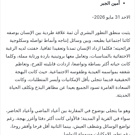
أمين الجبر
الاحد 31 مايو 2026-
يثبت منطق التطور البشري أن ثمة علاقة طردية بين الإنسان بوصفه
كائنا اجتماعيا بطبعه، وبين وسائل إنتاجه وأنماط تواصله وسكلوجية
فرائحيته؛ فكلما ازداد الإنسان تمدنا وتعقيدا ثقافيا، خفتت لديه الرغبة
الاحتفائية بالمناسبات، وتعامل معها بروتينية باردة ورتابة مملة، وكلما
كانت حياته أكثر بساطة وتواضعا، ازدادت قابليته للفرح، وتعاظم
شغفه بمواسمه العيدية وطقوسه الاجتماعية. حيث كانت البهجة
الحقيقية قديما تتجلى بأقل الإمكانيات وأيسر المتطلبات، وكانت
السعادة الغامرة تسود الجميع بعيدا عن مظاهر البذخ وتكلف الحياة
الحديثة.
وهو ما يتجلى بوضوح في المقارنة بين أعياد الماضي وأعياد الحاضر،
سواء في القرية أو المدينة؛ فالأولى كانت أكثر دفئا وأغزر بهجة، رغم
تواضع الوسائل وشظف العيش، بينما الثانية أقل فرحا وأفقر روحا،
رغم تطور الإمكانات وسهولة التواصل.