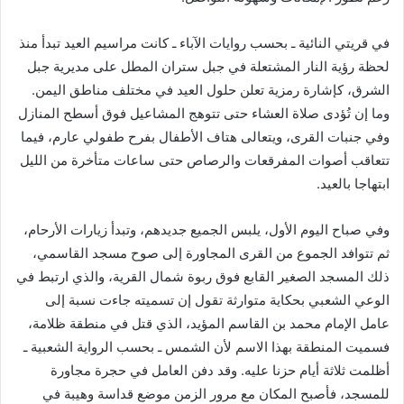
في قريتي النائية ـ بحسب روايات الآباء ـ كانت مراسيم العيد تبدأ منذ
لحظة رؤية النار المشتعلة في جبل ستران المطل على مديرية جبل
الشرق، كإشارة رمزية تعلن حلول العيد في مختلف مناطق اليمن.
وما إن تُؤدى صلاة العشاء حتى تتوهج المشاعيل فوق أسطح المنازل
وفي جنبات القرى، ويتعالى هتاف الأطفال بفرح طفولي عارم، فيما
تتعاقب أصوات المفرقعات والرصاص حتى ساعات متأخرة من الليل
ابتهاجا بالعيد.
وفي صباح اليوم الأول، يلبس الجميع جديدهم، وتبدأ زيارات الأرحام،
ثم تتوافد الجموع من القرى المجاورة إلى صوح مسجد القاسمي،
ذلك المسجد الصغير القابع فوق ربوة شمال القرية، والذي ارتبط في
الوعي الشعبي بحكاية متوارثة تقول إن تسميته جاءت نسبة إلى
عامل الإمام محمد بن القاسم المؤيد، الذي قتل في منطقة ظلامة،
فسميت المنطقة بهذا الاسم لأن الشمس ـ بحسب الرواية الشعبية ـ
أظلمت ثلاثة أيام حزنا عليه. وقد دفن العامل في حجرة مجاورة
للمسجد، فأصبح المكان مع مرور الزمن موضع قداسة وهيبة في