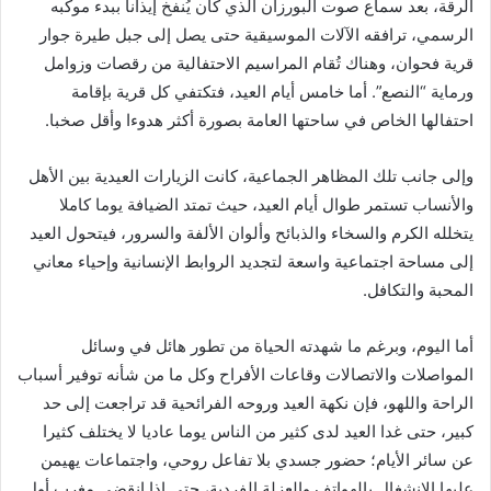
الرقة، بعد سماع صوت البورزان الذي كان يُنفخ إيذانا ببدء موكبه
الرسمي، ترافقه الآلات الموسيقية حتى يصل إلى جبل طيرة جوار
قرية فحوان، وهناك تُقام المراسيم الاحتفالية من رقصات وزوامل
ورماية “النصع”. أما خامس أيام العيد، فتكتفي كل قرية بإقامة
احتفالها الخاص في ساحتها العامة بصورة أكثر هدوءا وأقل صخبا.
وإلى جانب تلك المظاهر الجماعية، كانت الزيارات العيدية بين الأهل
والأنساب تستمر طوال أيام العيد، حيث تمتد الضيافة يوما كاملا
يتخلله الكرم والسخاء والذبائح وألوان الألفة والسرور، فيتحول العيد
إلى مساحة اجتماعية واسعة لتجديد الروابط الإنسانية وإحياء معاني
المحبة والتكافل.
أما اليوم، وبرغم ما شهدته الحياة من تطور هائل في وسائل
المواصلات والاتصالات وقاعات الأفراح وكل ما من شأنه توفير أسباب
الراحة واللهو، فإن نكهة العيد وروحه الفرائحية قد تراجعت إلى حد
كبير، حتى غدا العيد لدى كثير من الناس يوما عاديا لا يختلف كثيرا
عن سائر الأيام؛ حضور جسدي بلا تفاعل روحي، واجتماعات يهيمن
عليها الانشغال بالهواتف والعزلة الفردية، حتى إذا انقضى مغرب أول