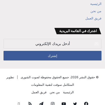
الرئيسية
بن
من نحن
علي
فريق العمل
الوزير
اشترك في القائمة البريدية
أدخل
بريدك
الإلكتروني
© حقوق النشر 2026، جميع الحقوق محفوظة لصوت الشورى |
تطوير
المتكامل سوفت لتقنية المعلومات
الرئيسية
من نحن
فريق العمل
فيسبوك
تويتر
يوتيوب
انستقرام
تيلقرام
ملخص
قناة