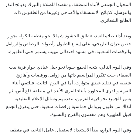
المخيال الجمعي لأبناء المنطقة، ومقصدا للصلاة والتبرك وذبائح النذر
والتوسل، كذبائح الاستسقاء والأضاحي وغيرها من الطقوس ذات
الطابع الشعائري.
وبعد أداء صلاة العيد، تنطلق الحشود شمالا نحو منطقة الكولة بجوار
حصن عران التاريخي، على إيقاع الطبول وأصوات الرصاص والزوامل
والرقصات الشعبية، في مشهد احتفالي مهيب يستمر حتى الظهيرة.
وفي اليوم التالي، يتجه الجمع جنوبا نحو جبل عبادي جوار قرية بيت
الصفاء، حيث تتكرر المراسيم ذاتها من زوامل ورقصات وأهازيج
شعبية في تقليد عيدي متوارث. أما في اليوم الثالث، فيلتقي أبناء
القرية والقرى المجاورة بأبناء القرى الأبعد في منطقة قاع آنس، ثم
يسير الجميع نحو قرية القرنين، تتقدمهم وسائل الإعلام التقليدية
آنذاك من طبول وزوامل حماسية ورقصات شعبية، حتى يتفرق الجمع
قبيل الظهيرة وهم مفعمون بالفرح والنشوة.
وفي اليوم الرابع، يبدأ الاستعداد لاستقبال عامل الناحية في منطقة