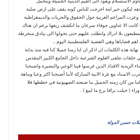
وم الاستسلام ويعود الى القيم الدينية الجميلة ويتحمل
اتقه ليكون خير امة اخرجت للناس كونه يقف على ارض صلبة
وعرت المزاعم الغربية حول الحقوق والحريات والديمقراطية
ا كانت الا عناوين جوفاء سرعان ما انكشف زيفها برغم ان هناك
لمطبعون بلا ادراك وانطلت عليهم حتى تحولوا الى بيادق منخرطة
هم قضاياها وهي القضية الفلسطينية اليوم ..
اية هذه الكلمات ان اذكر ان لنا زمنا جميلا كنا فيه منذ بداية
يوميات البحث عن الحرية .. الإفقار والتجهيل…
حلقات تتلقى العلوم الشرعية داخل الجامع الكبير المقدس
أليست على رأس كل الجرائم؟
ء الزيدية الافذاذ الذين غرسوا فينا الوعي والبصيرة واصبحنا
ب الاسناد مع غزة الابية المباركة لأننا أصبحنا اكثر وعيا ونباهة
ما من كان زمنه الجميل ما صنعته الصهيونية في خططها فلا
غزو العراق للكويت: بين هندسة مشروع
راء ( خيلت براقا برع ما لمع ) .
الحماية الأمريكية ومعاقبة دول الخليج لليمن
الموحد
سبتة ومليلة: بين طوفان التحرير الذي هز
عرش الاستعمار والرسائل الأمريكية
ملات حسن الدولة
الإسرائيلية لإسقاط حكومة سانشيز