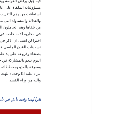
فيه جيل يرفض العولمة ويقا
مسؤولياته الملقاة على ع
استفاقت من وهم التغريب 
والعدالة والمساواة التي م
من تلقاها وهم الجاهلون ا
في محاربة الامة خاصة في ا
اخيرا لن انسى ان اذكر في نه
تسعينات القرن الماضي في 
بصنعاء وفروعه على يد علما
اليوم ننعم بالمشاركة في حر
ومعرفة بالعدو ومخططاته ا
عزاء عليه اذا وجدناه يلهث و
والله من وراء القصد ..
اقرأ أيضا:وقفة تأمل في تأ