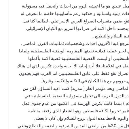
ميل عندي هو ما اعيشه اليوم من احداث واتحمل فيه مسؤولية
ت دينية وانسانية واخلاقية رغم مأساويتها خاصة ما تتعرض له
 تقع ضمن متغيرات الصراع العربي الإسرائيلي، لطالما كنا قبل
 يتجسد داخل الامة في صراعها المرير مع الكيان الإسرائيلي
م السلام والتطبيع ..
ترجع فيه الآخرون احداث وشخصيات ثمانينات القرن الماضي،
خبر عملية فدائية نفذتها المقاومة الوطنية الفلسطينية ولماذا
فلسطيني أو ليست القضية الفلسطينية قضية الامة بأكملها
قاه في اعلامنا، فلا أجد إجابة الا اجابة واحدة تكرس لدي ان هناك
صراع تقع فقط على عاتق الفلسطينيين اما العرب فهم بعيدون
 حروبهم مع هذا الكيان في النكبة والنكسة وغيرها..
ماضي وبعد مؤتمر العار ( مدريد) كنت اعيد التساؤل لكن من
ت الدول العربية الى تحمل مسؤولية القضية الفلسطينية في
ام ) بينما كانت تكرس الهزيمة في اعلامها من عدم جدوى فعل
 تثمر تحريرا لكافة فلسطين وهو الشعار الذي رفعته منظمة
واليوم نلاحظ هذه الدول تروج للسلام وإن كان لا يعطي
الفلسطينيين الا ما نسبته اقل من 30% من اراضي القدس الشرقية والضفة والقطاع وتلغي