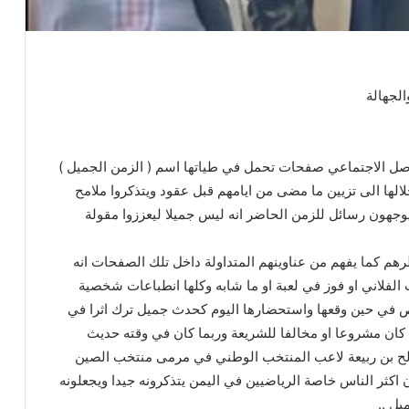
الجهالة
 الاجتماعي صفحات تحمل في طياتها اسم ( الزمن الجميل )
لها الى تزيين ما مضى من ايامهم قبل عقود ويتذكروا ملامح
يوجهون رسائل للزمن الحاضر انه ليس جميلا ليعززوا مقولة
هم كما يفهم من عناوينهم المتداولة داخل تلك الصفحات انه
 الفلاني او فوز في لعبة او ما شابه وكلها انطباعات شخصية
في حين وقعها واستحضارها اليوم كحدث جميل ترك اثرا في
كان مشروعا او مخالفا للشريعة وربما كان في وقته حديث
ح بن ربيعة لاعب المنتخب الوطني في مرمى منتخب الصين
 اكثر الناس خاصة الرياضيين في اليمن يتذكرونه جيدا ويجعلونه
ل ..