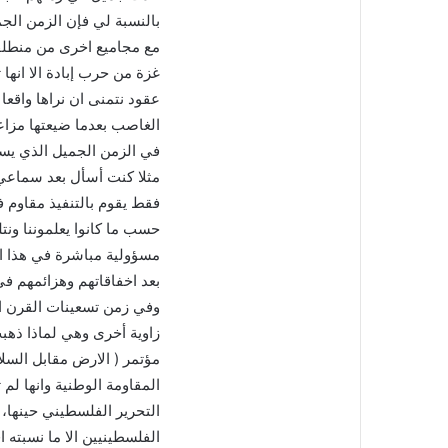
بالنسبة لي فإن الزمن الج
مع مجاميع اخرى من منطلقا
غزة من حرب إبادة الا انها
عقود نتمنى ان نراها واقعا
الغاصب بعدما ضيعتها مزاعي
في الزمن الجميل الذي يس
مثلا كنت أسأل بعد سماعي ل
فقط يقوم بالتنفيذ مقاوم 
حسب ما كانوا يعلموننا ونتل
مسؤولية مباشرة في هذا ال
بعد اخفاقاتهم وهزائمهم في
وفي زمن تسعينات القرن ال
زاوية أخرى وهي لماذا ذهب
مؤتمر ( الارض مقابل السل
المقاومة الوطنية وانها لم
التحرير الفلسطيني حينها، 