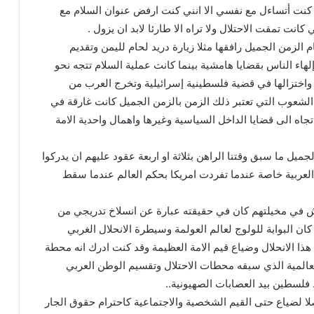
كنت أتساءل مع نفسي الا انني كنت ارفض عنوان السلام مع
كانت تمقت الاحتلال ولا تراه الا طارئا لابد ان يزول .
م الزمن الجميل رافقها مثلا زيارة دريد لحام لليمن وتقديم
اء الناس بقضايا هامشية بينما كانت عملية السلام تتجه نحو
واختزالها في قضية فلسطينية إسرائيلية وتخرج العرب من
الشعوب التي تعتبر ذلك الزمن بالزمن الجميل كانت غارقة في
جاه الى قضايا الداخل السياسية وغيرها واهمال واحدية الامة
ميل ما سبق وقتنا الراهن بثلاثة او اربعة عقود عليهم ان يدركوا
ة العربية خاصة عندما تفردت امريكا بحكم العالم عندما سقط
 في مخيلتهم كان في حقيقته عبارة عن انسلاخ تدريجي من
ه كان البوابة للولوج لعالم العولمة وسيطرة الانحلال الغربي
ذا الانحلال وضياع قيم الامة العظيمة وقد كنت ادرك انه محطة
عالمية الذي سبقه محطات الاحتلال وتقسيم الوطن العربي
فلسطين بيد العصابات الصهيونية..
لا لضياع حتى القيم الشخصية والاجتماعية كاحترام حقوق الجار