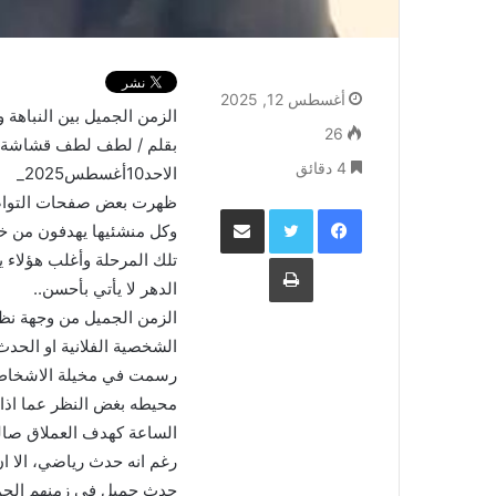
أغسطس 12, 2025
الزمن الجميل بين النباهة و
26
بقلم / لطف لطف قشاشة
4 دقائق
الاحد10أغسطس2025_
ظهرت بعض صفحات التواصل
فيسبوك
تويتر
مشاركة عبر البريد
وكل منشئيها يهدفون من خلا
طباعة
تلك المرحلة وأغلب هؤلاء 
الدهر لا يأتي بأحسن..
الزمن الجميل من وجهة نظر
الشخصية الفلانية او الحدث
رسمت في مخيلة الاشخاص 
محيطه بغض النظر عما اذا 
الساعة كهدف العملاق صال
رغم انه حدث رياضي، الا ان
حدث جميل في زمنهم الجمي