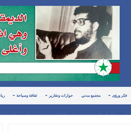
فكر ورؤى
مجتمع مدني
حوارات وتقارير
ثقافة وسياحة
ريا
ة: ليس بيد النظام السعودي سوى خيارين إمّا التصعيد وما يترتب عليه من كلفة باهظ