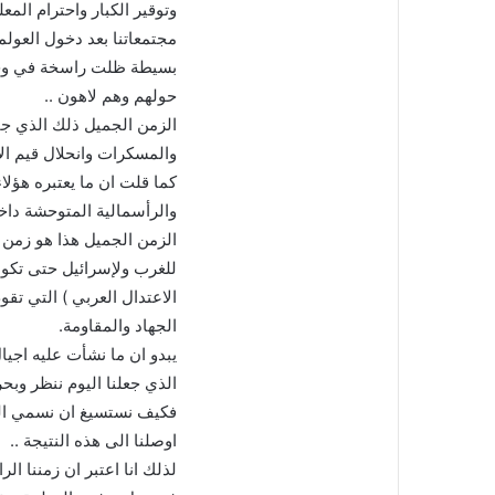
وتوقير الكبار واحترام الم
مجتمعاتنا بعد دخول العولم
بسيطة ظلت راسخة في وجدا
حولهم وهم لاهون ..
الزمن الجميل ذلك الذي جا
والمسكرات وانحلال قيم الا
كما قلت ان ما يعتبره هؤلاء 
والرأسمالية المتوحشة داخ
الزمن الجميل هذا هو زمن ت
للغرب ولإسرائيل حتى تكون
الاعتدال العربي ) التي تق
الجهاد والمقاومة.
يبدو ان ما نشأت عليه اجيال
الذي جعلنا اليوم ننظر وب
فكيف نستسيغ ان نسمي المر
اوصلنا الى هذه النتيجة ..
لذلك انا اعتبر ان زمننا ال