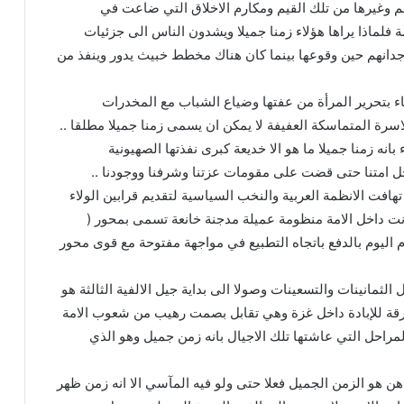
علم وغيرها من تلك القيم ومكارم الاخلاق التي ضاعت في
ة فلماذا يراها هؤلاء زمنا جميلا ويشدون الناس الى جزئيات
نهم حين وقوعها بينما كان هناك مخطط خبيث يدور وينفذ من
ء بتحرير المرأة من عفتها وضياع الشباب مع المخدرات
سرة المتماسكة العفيفة لا يمكن ان يسمى زمنا جميلا مطلقا ..
بانه زمنا جميلا ما هو الا خديعة كبرى نفذتها الصهيونية
ل امتنا حتى قضت على مقومات عزتنا وشرفنا ووجودنا ..
هافت الانظمة العربية والنخب السياسية لتقديم قرابين الولاء
ت داخل الامة منظومة عميلة مدجنة خانعة تسمى بمحور (
وم اليوم بالدفع باتجاه التطبيع في مواجهة مفتوحة مع قوى محور
 الثمانينات والتسعينات وصولا الى بداية جيل الالفية الثالثة هو
حرقة للإبادة داخل غزة وهي تقابل بصمت رهيب من شعوب الامة
احل التي عاشتها تلك الاجيال بانه زمن جميل وهو الذي
راهن هو الزمن الجميل فعلا حتى ولو فيه المآسي الا انه زمن ظهر