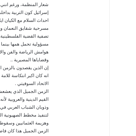
شعار المنظمة، ورغم انني 
إسرائيل كون التربية بداخلي 
احداث السلام مع الكيان ايا
مسرحية شقايق النعمان وإله
تصفية القضية الفلسطينية 
مسؤولية تحمل همها بينما 
هوامش الرياضة والفن والات
وقضاياها المصيرية ..
إن الذين يقصدون بالزمن الج
انه كان اكبر انتكاسة للام
الاتحاد السوفيتي .
الزمن الجميل الذي يعشعش
القيم الدينية والعروبية لأن
وذوبان الشباب العربي في ه
لتنفيذ مخطط الصهيونية ال
وهزيمة العثمانيين وسقوط 
الزمن الجميل هذا كان فاص