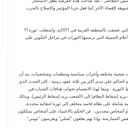
ليمن المعاصر …لقد ضاعت هذه الفرصة بفعل الاستئثار
بوهة لإقصاء الآخر كما فعل حزبا المؤتمر والإصلاح بالحزب
فتفاعلوا مع رياح التغيير التي عصفت بالمنطقة العربية في 2011م، واشتعلت ثورة 11
لأحلام الجميلة التي ترسمها الثورات في مراحل التكوين على
ت شعبية مختلفة وأحزاب سياسية ومنظمات وشخصيات، بيد أن
الحاكم على مدى أكثر من ثلاثة عقود زمنية ، كان الحدث الذي
ط الثورية ، وتبعا لهذا الانضمام تحولت هتافات الشباب في
يريد إسقاط النظام) إلى (الشعب يريد إسقاط الرئيس)، وبذلك
ية شاملة على نظام فاسد متخلف إلى ثورة انتقائية محددة،
أشخاص محددين، عن الحكم بالاعتماد على أشخاص يمتلكون
س الممارسة، وإذا بهم يقلعون “بُصلي” ويغرسون “ثومي” .