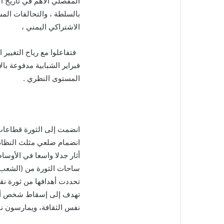
المفصلي الأهم في تاريخ ا
بالسلطة ، والتحالفات المش
الاشتراكي اليمني ،
فبراير الشبابية مدفوعة با
المستوى النظري .
انضمت إلى الثورة قطاعا
انضمام ضلعي مثلث النظام 
أثار جدلا واسعا في الأوسا
ساحات الثورة من (الشعب 
تحددت أهدافها من ثورة نق
تهدف إلى إسقاط شخص أو 
نفس الثقافة، ويمارسون نف