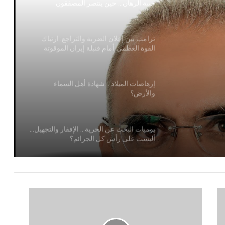
القوة العظمى أمام قنبلة إيران الموقوتة
إرهاصات الميلاد .. شهادة أهل السماء
والأرض؟
تراجع:
نبلة
يوميات البحث عن الحرية .. الإفقار والتجهيل…
أليست على رأس كل الجرائم؟
غزو العراق للكويت: بين هندسة مشروع
الحماية الأمريكية ومعاقبة دول الخليج لليمن
الموحد
سبتة ومليلة: بين طوفان التحرير الذي هز
عرش الاستعمار والرسائل الأمريكية
الإسرائيلية لإسقاط حكومة سانشيز
تعلموا حب الإسلام من جبران خليل جبران