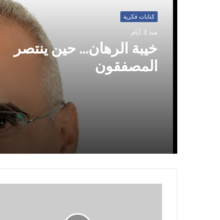
كتابات فكرية
كتابات فكرية
منذ 3 أيام
منذ 3 أيام
ترامب بين إعلان الضربة وال
ارتباك القوة العظمى أمام ق
خيبة الرهان… حين ينتصر
إيران الموقوتة
المصفقون