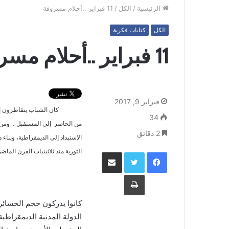
الرئيسية
/
الكل
/
11 فبراير ..أحلام مسروقة
الكل
كتابات فكرية
11 فبراير ..أحلام مسروقة
فبراير 9, 2017
كان الشباب يتقاطرون إل
34
من الحاضر إلى المستقبل ، ومن ض
2 دقائق
الاستبداد إلى الديمقراطية، وبنا
الثورية منذ ثلاثينيات القرن الماض
فيسبوك
تويتر
مشاركة عبر البريد
طباعة
كانوا يدركون حجم الخسائر 
الدولة المدنية الديمقراطية