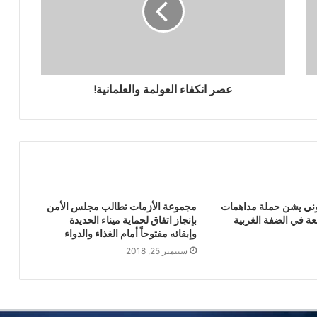
الحصار بالحصار.. قراءة في خطاب قائد
الثورة الأخير وتداعياته الإقليمية
عصر انكفاء العولمة والعلمانية!
نحو وحدة يمنية اتحادية لا مركزية
قراءة في مقال القاضي عبد العزيز البغدادي
الموسوم بـ “الإفقار والتجهيل… أليست على
رأس كل الجرائم؟”
يوني يشن حملة مداهمات
مجموعة الأزمات تطالب مجلس الأمن
عة في الضفة الغربية
بإنجاز اتفاق لحماية ميناء الحديدة
خيبة الرهان… حين ينتصر المصفقون
وإبقائه مفتوحاً أمام الغذاء والدواء
سبتمبر 25, 2018
ترامب بين إعلان الضربة والتراجع: ارتباك
القوة العظمى أمام قنبلة إيران الموقوتة