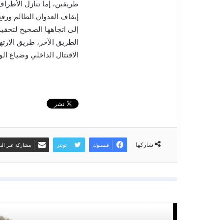
طريقين، إما تنازل الأطرا
إيقاف العدوان الظالم ورفع
إلى اتجاهها الصحيح لتحقيق 
الطريق الآخر، طريق الارت
الاقتتال الداخلي وضياع الو
شاركها
فيسبوك
تويتر
مشاركة عبر البر
أقرأ التالي