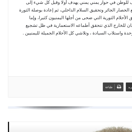
ف للوطن في حوار يمني يمني يهدف أولا وقبل كل شيء إلى
 الحصار الجائر وتحقيق السلام الداخلي، ثم إعادة بوصلة الثورة
تعلموا حب الإسلام من جبران خليل جبران
الأحلام الثورية التي ضحى من أجلها اليمنيون كثيرا، وإما
هان للخارج الذي تتحقق أطماعه الاستعمارية في ظل تشجيع
الحصار بالحصار.. قراءة في خطاب قائد
حدة واستلاب السيادة ، وتلاشي كل الأحلام الجميلة لليمنيين .
الثورة الأخير وتداعياته الإقليمية
نحو وحدة يمنية اتحادية لا مركزية
قراءة في مقال القاضي عبد العزيز البغدادي
الموسوم بـ “الإفقار والتجهيل… أليست على
يد
طباعة
رأس كل الجرائم؟”
خيبة الرهان… حين ينتصر المصفقون
ترامب بين إعلان الضربة والتراجع: ارتباك