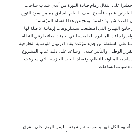
طيرا على انتقال زمام قيادة الثورة من أيدي شباب ساحات
 الطارئين عليها، فأصبح نصف النظام السابق هم من يقود الثورة
 قاعدة شبابية داعمة، ونتج عن هذا انقسام المؤسسة
جامع النهدين التي اصطبغت بسيناريوهات إرهابية لا صلة لها
 وأخيرا جاءت المبادرة الخليجية التي ضمنت بقاء طرفي النظام
 على السلطة من جديد مؤكدة بقاء الارتهان للوصاية الخارجية
قرار الوطني والتأثير عليه، ، وساعد على ذلك غياب المشروع
ياسية المناوئة للنظام، وفساد النخب الحزبية التي سارعت
اء شباب الساحات.
غزو العراق للكويت: بين هندسة مشروع
الحماية الأمريكية ومعاقبة دول الخليج لليمن
الموحد
سبتة ومليلة: بين طوفان التحرير الذي هز
عرش الاستعمار والرسائل الأمريكية
أسهم الكل فيها بنسب متفاوتة يقف اليمن اليوم على مفرق
الإسرائيلية لإسقاط حكومة سانشيز