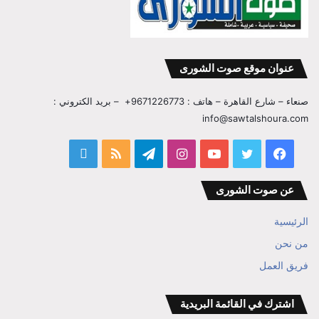
عنوان موقع صوت الشورى
صنعاء – شارع القاهرة – هاتف : 9671226773+ – بريد الكتروني :
info@sawtalshoura.com
فيسبوك
تويتر
يوتيوب
انستقرام
تيلقرام
ملخص
قناة
الموقع
المفكر
عن صوت الشورى
RSS
ابراهيم
الرئيسية
بن
من نحن
فريق العمل
علي
الوزير
اشترك في القائمة البريدية