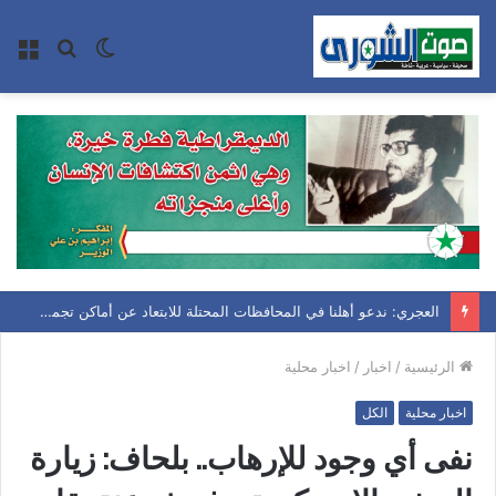
الوضع
بحث
الق
المظلم
عن
العجري: ندعو أهلنا في المحافظات المحتلة للابتعاد عن أماكن تجمعات الإمداد العسكري للعدوان السعودي
الرئيسية
/
اخبار
/
اخبار محلية
اخبار محلية
الكل
نفى أي وجود للإرهاب.. بلحاف: زيارة