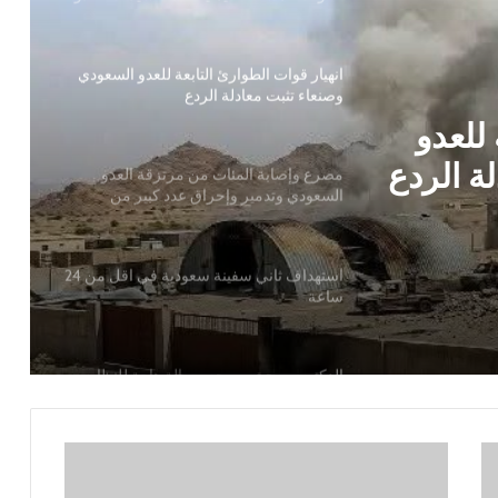
مصرع وإصابة المئات من مرتزقة العدو
السعودي وتدمير وإحراق عدد كبير من
معسكرات وتحشيدات العدو السعودي
رتزقة
راق عدد
استهداف ثاني سفينة سعودية في اقل من 24
ساعة
ات
الدكتور بن حبتور يوجه رسالة هامة للنظام
 للعدو
السعودي
ة الردع
القوات المسلحة تستهدف سفينة نفطية
سعودية شمالي البحر الأحمر
أضرار تفوق التصور تلحق بيمناء الحديدة جراء
العدوان السعودي