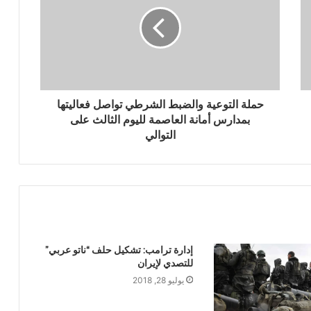
بين ضغوط واشنطن ورسائل صنعاء… الرياض
في اختبار الانصياع للحق اليمني أو تكلفة
التصعيد
حملة التوعية والضبط الشرطي تواصل فعاليتها
منصات الشحن البحري الدولية: شلل في
بمدارس أمانة العاصمة لليوم الثالث على
الموانئ السعودية
التوالي
بحضور اتحاد القوى الشعبية .. منظمة انتصاف
تصدر تقريرا حقوقياً بعنوان “دماء بلا عدالة”
السياسي الأعلى يُبارك العملية النوعية
للقوات المسلحة اليمنية ضد تحشيدات العدو
إدارة ترامب: تشكيل حلف “ناتو عربي”
السعودي
للتصدي لإيران
يوليو 28, 2018
انهيار قوات الطوارئ التابعة للعدو السعودي