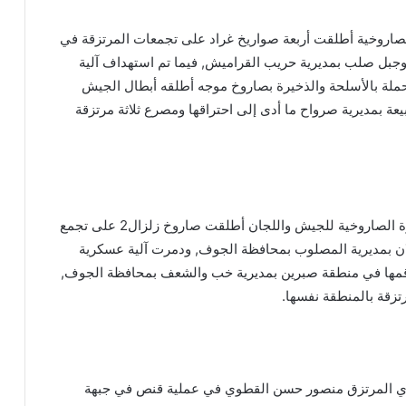
صاروخية أطلقت أربعة صواريخ غراد على تجمعات المرتزقة في
وجبل صلب بمديرية حريب القراميش, فيما تم استهداف آلية
ملة بالأسلحة والذخيرة بصاروخ موجه أطلقه أبطال الجيش
بيعة بمديرية صرواح ما أدى إلى احتراقها ومصرع ثلاثة مرتزقة
وأشار المصدر إلى أن القوة الصاروخية للجيش واللجان أطلقت صاروخ زلزال2 على تجمع
ن بمديرية المصلوب بمحافظة الجوف, ودمرت آلية عسكرية
قمها في منطقة صبرين بمديرية خب والشعف بمحافظة الجوف,
زقة بالمنطقة نفسها.
القوات المسلحة تستهدف سفينة نفطية
سعودية شمالي البحر الأحمر
أضرار تفوق التصور تلحق بيمناء الحديدة جراء
ي المرتزق منصور حسن القطوي في عملية قنص في جبهة
العدوان السعودي