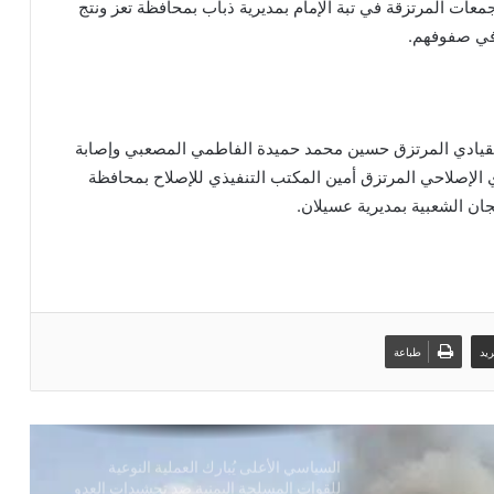
عات المرتزقة في تبة الإمام بمديرية ذباب بمحافظة تعز ونتج
ي صفوفهم.
بين ضغوط واشنطن ورسائل صنعاء… الرياض
في اختبار الانصياع للحق اليمني أو تكلفة
التصعيد
قيادي المرتزق حسين محمد حميدة الفاطمي المصعبي وإصابة
منصات الشحن البحري الدولية: شلل في
ي الإصلاحي المرتزق أمين المكتب التنفيذي للإصلاح بمحافظة
الموانئ السعودية
ن الشعبية بمديرية عسيلان.
بحضور اتحاد القوى الشعبية .. منظمة انتصاف
تصدر تقريرا حقوقياً بعنوان “دماء بلا عدالة”
يد
طباعة
السياسي الأعلى يُبارك العملية النوعية
للقوات المسلحة اليمنية ضد تحشيدات العدو
السعودي
انهيار قوات الطوارئ التابعة للعدو السعودي
وصنعاء تثبت معادلة الردع