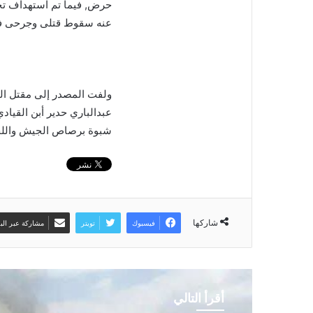
حرض, فيما تم استهداف تجم
عنه سقوط قتلى وجرحى ف
ولفت المصدر إلى مقتل ال
عبدالباري حدير أبن القياد
شبوة برصاص الجيش واللجا
شاركها
فيسبوك
تويتر
مشاركة عبر البر
أقرأ التالي