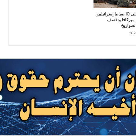
وصنعاء تثبت معادلة الردع
القسام تجهز على 10 ضباط إسرائيليين
دبابات ميركافا وتقصف
مصرع وإصابة المئات من مرتزقة العدو
لصواريخ
السعودي وتدمير وإحراق عدد كبير من
معسكرات وتحشيدات العدو السعودي
استهداف ثاني سفينة سعودية في اقل من 24
ساعة
الدكتور بن حبتور يوجه رسالة هامة للنظام
السعودي