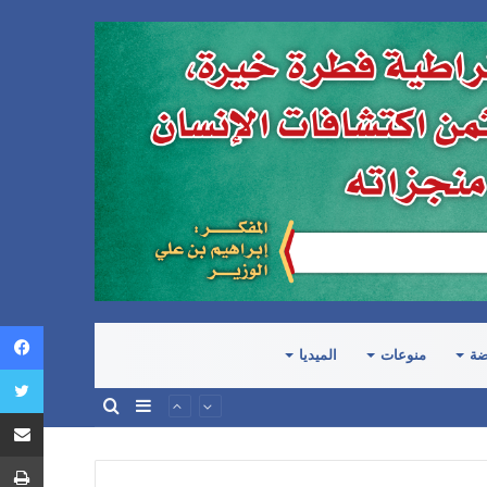
ضة
منوعات
الميديا
إضافة
بحث
عمود
عن
جانبي