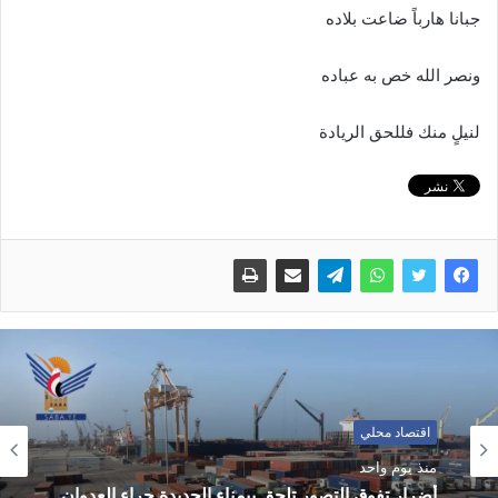
جبانا هارباً ضاعت بلاده
ونصر الله خص به عباده
لنيلٍ منك فللحق الريادة
اقتصاد محلي
منذ يوم واحد
أضرار تفوق التصور تلحق بيمناء الحديدة جراء العدوان