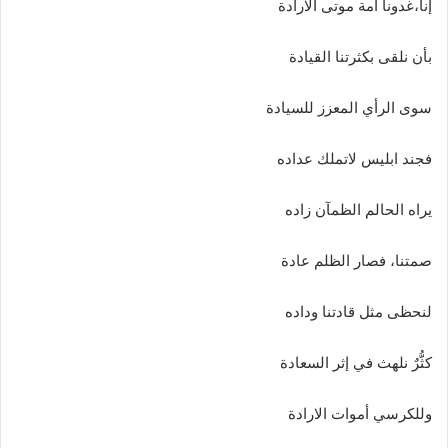
إنا،غدونا أمة موتى الارادة
بأن نلقى بكثرتنا القيادة
سوى الرأي المعزز للسيادة
فجند ابليس لاتملك عداده
يراه الحالم الظمآن زاده
صمتنا، فصار الظلم عادة
لنحظى مثل قادتنا وداده
كثُّرٌ نلهث في إثر السعادة
وللكرسي أموات الارادة