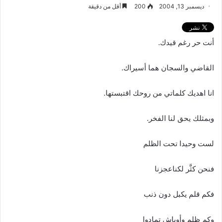
ديسمبر 13, 2004
200
أقل من دقيقة
أنت حر رغم قيدك.
القاضي والسجان هما أسيراك.
انا اهديك كلماتي من روحك اقتبستها.
وبمثلك يحق لنا الفخر.
لست وحيدا تحت الظلم
فنحن كثَّر لكناعجزنا
فكم قلم يكبل دون ذنب
وكم ظلم وأوباش تمادوا