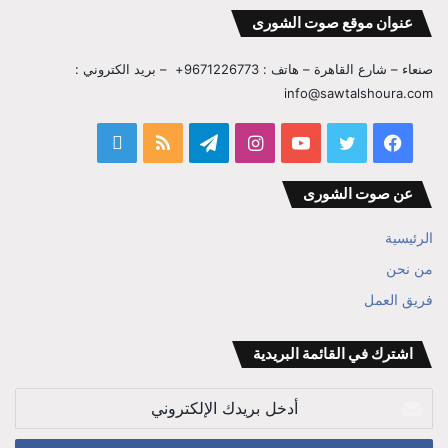
عنوان موقع صوت الشورى
صنعاء – شارع القاهرة – هاتف : 9671226773+ – بريد الكتروني :
info@sawtalshoura.com
فيسبوك
تويتر
يوتيوب
انستقرام
تيلقرام
ملخص
قناة
الموقع
المفكر
عن صوت الشورى
RSS
ابراهيم
الرئيسية
بن
من نحن
فريق العمل
علي
الوزير
اشترك في القائمة البريدية
أدخل
بريدك
الإلكتروني