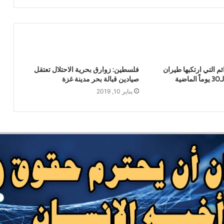
بحضور اتحاد القوى الشعبية .. منظمة انتصاف
تصدر تقريرا حقوقياً بعنوان “دماء بلا عدالة”
ئم التي ارتكبها طيران
فلسطين: زوارق بحرية الاحتلال تعتقل
السياسي الأعلى يُبارك العملية النوعية
ية
صيادين قبالة بحر مدينة غزة
للقوات المسلحة اليمنية ضد تحشيدات العدو
السعودي
يناير 10, 2019
انهيار قوات الطوارئ التابعة للعدو السعودي
وصنعاء تثبت معادلة الردع
مصرع وإصابة المئات من مرتزقة العدو
السعودي وتدمير وإحراق عدد كبير من
معسكرات وتحشيدات العدو السعودي
استهداف ثاني سفينة سعودية في اقل من 24
ساعة