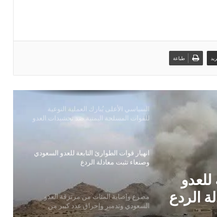
بحضور اتحاد القوى الشعبية .. منظمة انتصاف
تصدر تقريرا حقوقياً بعنوان “دماء بلا عدالة”
يد
طباعة
السياسي الأعلى يُبارك العملية النوعية
للقوات المسلحة اليمنية ضد تحشيدات العدو
السعودي
انهيار قوات الطوارئ التابعة للعدو السعودي
وصنعاء تثبت معادلة الردع
مصرع وإصابة المئات من مرتزقة العدو
السعودي وتدمير وإحراق عدد كبير من
معسكرات وتحشيدات العدو السعودي
رتزقة
استهداف ثاني سفينة سعودية في اقل من 24
راق عدد
ساعة