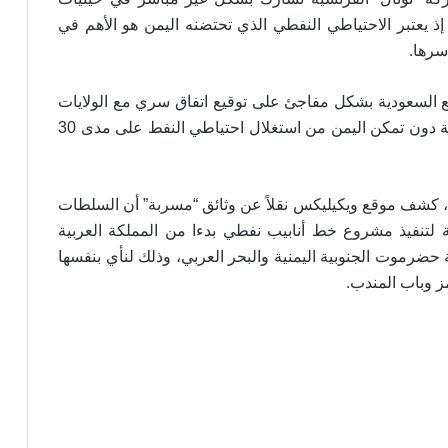
 إذ يعتبر الاحتياطي النفطي الذي تحتضنه اليمن هو الأهم في
.
سرها
 السعودية بشكل مفاجئ على توقيع اتفاق سري مع الولايات
المتحدة الأمريكية للحيلولة دون تمكن اليمن من استغلال احتياطي النفط على مدى 30
القوات المسلحة تستهدف سفينة نفطية
سعودية شمالي البحر الأحمر
كشف موقع ويكيليكس نقلاً عن وثائق “مسربة” أن السلطات
أضرار تفوق التصور تلحق بيمناء الحديدة جراء
لتنفيذ مشروع خط أنابيب نفطي بدءا من المملكة العربية
العدوان السعودي
حضرموت الجنوبية اليمنية والبحر العربي، وذلك لنأي بنفسها
.
 وباب المندب
بين ضغوط واشنطن ورسائل صنعاء… الرياض
في اختبار الانصياع للحق اليمني أو تكلفة
التصعيد
منصات الشحن البحري الدولية: شلل في
الموانئ السعودية