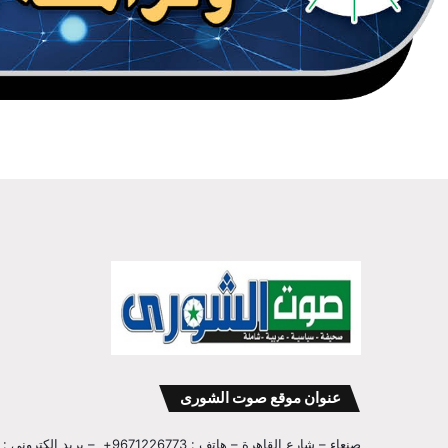
عنوان موقع صوت الشورى
صنعاء – شارع القاهرة – هاتف : 9671226773+ – بريد الكتروني : info@sawtalshoura.com