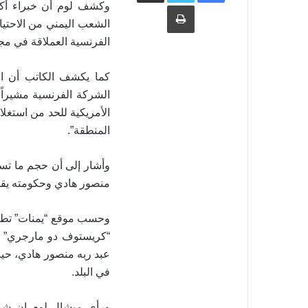
طباعة
وكشف لوم أن خبراء أكد
الشعب اليمني من الاحتي
الفرنسية العملاقة في مجا
كما يكشف الكاتب أن ال
الشركة الفرنسية مشيراً إ
الأمريكية للحد من استغل
المنطقة”.
وأشار إلى أن حجم ما تست
منصور هادي وحكومته يقدر بنسبة 63% من إجمالي الن
وحسب موقع “يمنات” تطرق 
عبد ربه منصور هادي، حيث
.
في البلد
ورأى ميشال لوم ان شرك