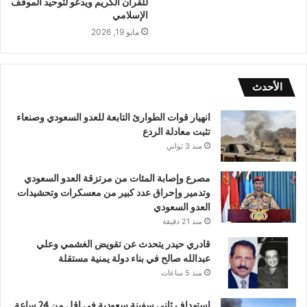
للقرآن الكريم ويدعو لتوحيد الموقف
الإسلامي
مايو 19, 2026
الأحدث
انهيار قوات الطوارئ التابعة للعدو السعودي وصنعاء
تثبت معادلة الردع
منذ 3 ثواني
مصرع وإصابة المئات من مرتزقة العدو السعودي
وتدمير وإحراق عدد كبير من معسكرات وتحشيدات
العدو السعودي
منذ 21 دقيقة
قادري حيدر يتحدث عن تقويض الغشمي وعلي
عبدالله صالح في بناء دولة يمنية مستقلة
منذ 5 ساعات
استهداف ثاني سفينة سعودية في اقل من 24 ساعة