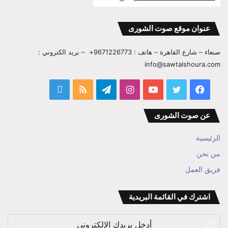
عنوان موقع صوت الشورى
صنعاء – شارع القاهرة – هاتف : 9671226773+ – بريد الكتروني :
info@sawtalshoura.com
فيسبوك
تويتر
يوتيوب
انستقرام
تيلقرام
ملخص
قناة
الموقع
المفكر
عن صوت الشورى
RSS
ابراهيم
الرئيسية
بن
من نحن
فريق العمل
علي
الوزير
اشترك في القائمة البريدية
أدخل