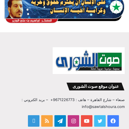
عنوان موقع صوت الشورى
صنعاء – شارع القاهرة – هاتف : 9671226773+ – بريد الكتروني :
info@sawtalshoura.com
فيسبوك
تويتر
يوتيوب
انستقرام
تيلقرام
ملخص
قناة