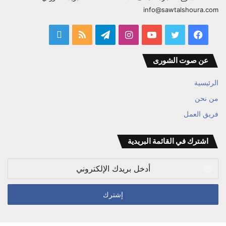
info@sawtalshoura.com
فيسبوك
تويتر
يوتيوب
انستقرام
تيلقرام
ملخص
قناة
الموقع
المفكر
عن صوت الشورى
RSS
ابراهيم
الرئيسية
بن
من نحن
فريق العمل
علي
الوزير
اشترك في القائمة البريدية
أدخل
بريدك
الإلكتروني