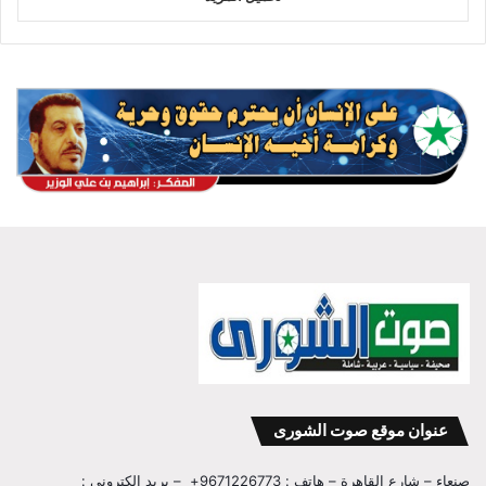
عنوان موقع صوت الشورى
صنعاء – شارع القاهرة – هاتف : 9671226773+ – بريد الكتروني :