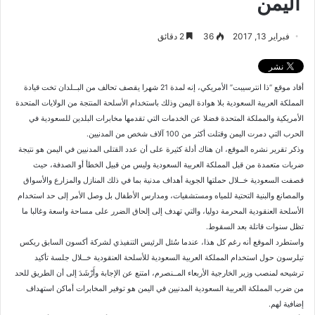
اليمن
فبراير 13, 2017
36
2 دقائق
أفاد موقع “ذا انترسيبت” الأمريكي، إنه لمدة 21 شهرا يقصف تحالف من البــلدان تخت قيادة
المملكة العربية السعودية بلا هوادة اليمن وذلك باستخدام الأسلحة المنتجة من الولايات المتحدة
الأمريكية والمملكة المتحدة فضلا عن الخدمات التي تقدمها مخابرات البلدين للسعودية في
الحرب التي دمرت اليمن وقتلت أكثر من 100 آلاف شخص من المدنيين.
وذكر تقرير نشره الموقع، ان هناك أدلة كثيرة على أن عدد القتلى المدنيين في اليمن هو نتيجة
ضربات متعمدة من قبل المملكة العربية السعودية وليس من قبيل الخطأ أو الصدفة، حيث
قصفت السعودية خــلال حملتها الجوية أهداف مدنية بما في ذلك المنازل والمزارع والأسواق
والمصانع والبنية التحتية للمياه ومستشفيات، ومدارس الأطفال بل وصل الأمر إلى حد استخدام
الأسلحة العنقودية المحرمة دوليا، والتي تهدف إلى إلحاق الضرر على مساحة واسعة وغالبا ما
تظل سنوات قاتلة بعد السقوط.
واستطرد الموقع أنه رغم كل هذا، عندما سُئل الرئيس التنفيذي لشركة أكسون السابق ريكس
تيلرسون حول استخدام المملكة العربية السعودية للأسلحة العنقودية خــلال جلسة تأكيد
ترشيحه لمنصب وزير الخارجية الأربعاء المــنصرم، امتنع عن الإجابة وأَرْشَدَ إلى أن الطريق للحد
من ضرب المملكة العربية السعودية المدنيين في اليمن هو توفير المخابرات أماكن استهداف
إضافية لهم.