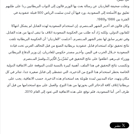
ونقلت صحيفة الغارديان عن رسالة بعث بها الوزير فالون إلى النواب البريطانيين ردا على طلبهم
تعليق بيع الأسلحة إلى السعودية، ورد فيها أن لندن سلمت الرياض 500 قنبلة عنقودية في
الفترة بين 1986 و1989.
وكان فالون قد أخـبر الشهر المــنصرم، إن استخدام السعودية لهذه القنابل لم يشكل انتهاكا
للقانون الدولي، ولكنه زَاد أنه طلب من الحكومة السعودية اتلاف ما تبقى لديها من هذه القنابل.
وفي تقرير سابق لها نشر الشهر المــنصرم، أعـلمت “الغارديان” أن الحكومة البريطانية تلقت
نتائج تحقيق تؤكد استخدام قنابل عنقودية بريطانية الصنع من قبل التحالف العربي تخت قيادة
السعودية خــلال الحرب في اليمن. وأخـبر مصدر حكومي للغادريان، إن وزير الدفاع البريطاني
ووزراء غيــرهم، اطلعوا على نتائج التحقيق في تُشَرِّيَــنَّ الثَّانِي/نُــوفَمبرُ المــنصرم.
وتكتسب نتائج التحقيق في هذا الملف، أهمية كبيرة بالنسبة للندن الموقعة على الاتفاقية الدولية
الخاصة بحظر استخدام هذا النوع من الذخيرة، التي تتشظى إلى قنابل صغيرة جدا، تتناثر في كل
مكان وتهدد حياة المدنيين لمدة طويلة بعد استخدام هذه الذخيرة. حسب الاتفاقية، يجب على
بريطانيا إتلاف كافة الذخائر التي بحوزتها من هذا النوع، والعمل على منع استخدامها من قبل أي
طرف آخر. أما السعودية، فلم توقع على هذه الاتفاقية التي تعود إلى العام 2010.