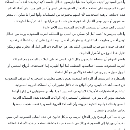
وأخـبر السيناتور “جيف ماركلي” مخاطبا تيلرسون خــلال جلسة تأكيد ترشيحه: لقد دأبت المملكة
العربية السعودية على استخدام الذخائر العنقودية في اليمن وأخـبر كثير من بلدان أنحاء العـالم
هذه الأسلحة الرهيبة استخدمت لأن لديهم مجموعة من الصمامات وأنها كثيرا ما يمكن أن تنفجر
بعد شهور أو سنين وهي القنابل العنقودية، هل كنت على دراية بها، لقد تم أيضا استهداف
المدنيين كيف ينبغي أن تستجيب الولايات المتحدة لتلك الإجراءات؟
وأجاب تيلرسون: “حسنا آمل أن نتمكن من العمل مع المملكة العربية السعودية وربما من خــلال
توفير أفضل معلومات استخبارية، واستهداف أفضل لديه القدرة على تجنب الخطأ عبر تحديد
الأهداف حيث لا يتم ضرب المدنيين، لذلك هذا هو أحد المجالات التي آمل أن نتعاون معها ويمكن
تقليل هذا النوع من الأضرار الجانبية”.
واعتبر الموقع أن استجابة تيلرسون مثال كافٍ يكشف تعاطي الولايات المتحدة مع المملكة
العربية السعودية بسبب احتياطياتها النفطية، كما أنها أظهرت إما الاستخفاف بأرواح المدنيين أو
الجهل حول ما يجري في المنطقة والأخير هو أقل احتمالا.
واستطرد ذا انترسيبت أن الولايات المتحدة تقدم بالفعل معلومات استخبارية لم تتوقف للسعودية
عن قصف أهداف باليمن، وفي الواقع هناك دلائل تشير إلى أن المملكة العربية السعودية
تستخدم الاستخبارات الأمريكية لاستهداف المدنيين عمدا. وأخـبر مسؤولون في إدارة أوباما
لصحيفة نيويورك تايمز في أغسطس المــنصرم إن الولايات المتحدة تقدم للمملكة العربية
السعودية قائمة بالبنية التحتية الحيوية، وأن المملكة العربية السعودية نفذت هجمات بعضها
يخالف تعليمات واشنطن.
من جانب آخر، أوضــح وزير الدفاع البريطاني مايكل فالون عن عدد القنابل العنقودية التي سبق
لبلاده أن وردتها إلى السعودية، وذلك في خضم فضيحة متعلقة باستخدام هذه الأسلحة الفتاكة
في اليمن.