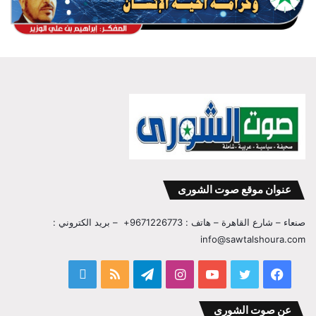
عنوان موقع صوت الشورى
صنعاء – شارع القاهرة – هاتف : 9671226773+ – بريد الكتروني :
info@sawtalshoura.com
فيسبوك
تويتر
يوتيوب
انستقرام
تيلقرام
ملخص
قناة
الموقع
المفكر
عن صوت الشورى