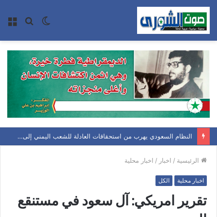
الوضع
بحث
الق
المظلم
عن
النظام السعودي يهرب من استحقاقات العادلة للشعب اليمني إلى اتفاقيات الدفاع المشترك .. وصنعاء تؤكد بأن معادلة الحصار بالحصار مستمرة حتى تحقق أهدافها
الرئيسية
/
اخبار
/
اخبار محلية
اخبار محلية
الكل
تقرير امريكي: آل سعود في مستنقع