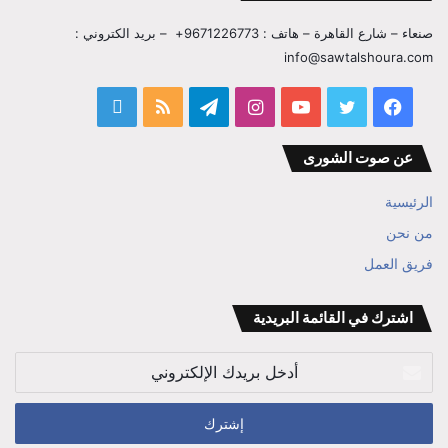
صنعاء – شارع القاهرة – هاتف : 9671226773+ – بريد الكتروني :
info@sawtalshoura.com
فيسبوك
تويتر
يوتيوب
انستقرام
تيلقرام
ملخص
قناة
الموقع
المفكر
عن صوت الشورى
RSS
ابراهيم
الرئيسية
بن
من نحن
فريق العمل
علي
الوزير
اشترك في القائمة البريدية
أدخل
بريدك
الإلكتروني