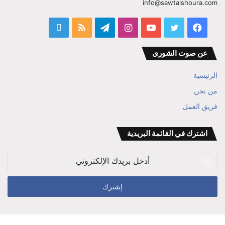
info@sawtalshoura.com
فيسبوك
تويتر
يوتيوب
انستقرام
تيلقرام
ملخص
قناة
الموقع
المفكر
عن صوت الشورى
RSS
ابراهيم
الرئيسية
بن
من نحن
فريق العمل
علي
الوزير
اشترك في القائمة البريدية
أدخل
بريدك
الإلكتروني