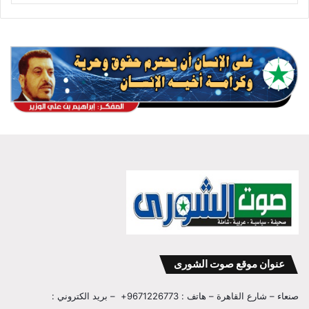
عنوان موقع صوت الشورى
صنعاء – شارع القاهرة – هاتف : 9671226773+ – بريد الكتروني :