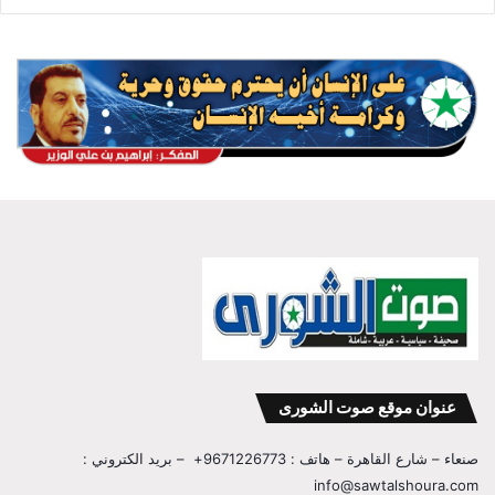
عنوان موقع صوت الشورى
صنعاء – شارع القاهرة – هاتف : 9671226773+ – بريد الكتروني :
info@sawtalshoura.com