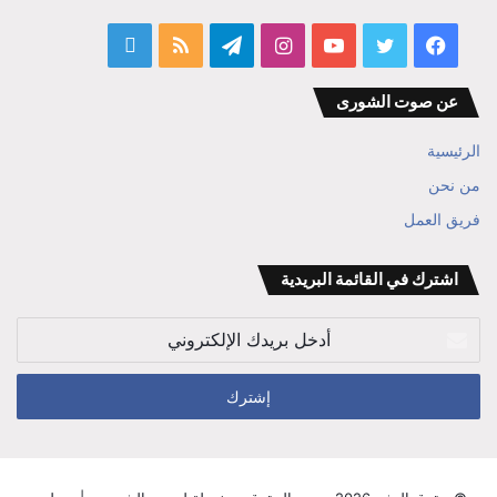
فيسبوك
تويتر
يوتيوب
انستقرام
تيلقرام
ملخص
قناة
الموقع
المفكر
عن صوت الشورى
RSS
ابراهيم
الرئيسية
بن
من نحن
فريق العمل
علي
الوزير
اشترك في القائمة البريدية
أدخل
بريدك
الإلكتروني