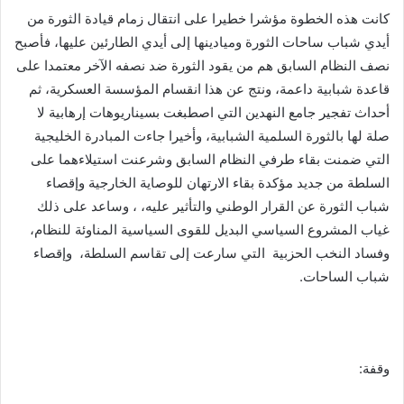
كانت هذه الخطوة مؤشرا خطيرا على انتقال زمام قيادة الثورة من
أيدي شباب ساحات الثورة وميادينها إلى أيدي الطارئين عليها، فأصبح
نصف النظام السابق هم من يقود الثورة ضد نصفه الآخر معتمدا على
قاعدة شبابية داعمة، ونتج عن هذا انقسام المؤسسة العسكرية، ثم
أحداث تفجير جامع النهدين التي اصطبغت بسيناريوهات إرهابية لا
صلة لها بالثورة السلمية الشبابية، وأخيرا جاءت المبادرة الخليجية
التي ضمنت بقاء طرفي النظام السابق وشرعنت استيلاءهما على
السلطة من جديد مؤكدة بقاء الارتهان للوصاية الخارجية وإقصاء
شباب الثورة عن القرار الوطني والتأثير عليه، ، وساعد على ذلك
غياب المشروع السياسي البديل للقوى السياسية المناوئة للنظام،
وفساد النخب الحزبية التي سارعت إلى تقاسم السلطة، وإقصاء
شباب الساحات.
وقفة: