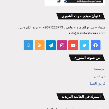
عنوان موقع صوت الشورى
صنعاء – شارع القاهرة – هاتف : 9671226773+ – بريد الكتروني :
info@sawtalshoura.com
فيسبوك
تويتر
يوتيوب
انستقرام
تيلقرام
ملخص
قناة
الموقع
المفكر
عن صوت الشورى
RSS
ابراهيم
الرئيسية
بن
من نحن
فريق العمل
علي
الوزير
اشترك في القائمة البريدية
أدخل