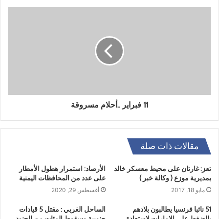
11 فبراير ..أحلام مسروقة
مقالات ذات صلة
تعز: غارتان على محيط معسكر خالد
الأرصاد: استمرار هطول الأمطار
بمديرية موزع ( وكالة خبر )
على عدد من المحافظات اليمنية
مايو 18, 2017
أغسطس 29, 2020
51 نائبا فرنسيا يطالبون بلادهم
الساحل الغربي : مقتل 5 قيادات
بالضغط على الإمارات لاستعادة
جنوبية وسقوط المئات من الجنود