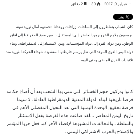
فبراير 9, 2017
39
2 دقائق
كان الشباب يتقاطرون إلى الساحات زرافات ووحدانا، تجمعهم آمال ثورية نقية،
يرسمون ملامح الخروج من الحاضر إلى المستقبل ، ومن ضيق الجغرافيا إلى آفاق
الوطن، ومن دولة الفرد إلى دولة المؤسسات، ومن الاستبداد إلى الديمقراطية، وبناء
دولة اليمن القوي الموحد التي ظل يرسم خارطتها المنشودة شهداء الحركة الثورية منذ
ثلاثينيات القرن الماضي وحتى اليوم.
كانوا يدركون حجم الخسائر التي مني بها الشعب بعد أن أضاع حكامه
فرصا تاريخية لبناء الدولة المدنية الديمقراطية العادلة، لا سيما
فرصة تحقيق الوحدة اليمنية التي تعد التحول المفصلي الأهم في
تاريخ اليمن المعاصر …لقد ضاعت هذه الفرصة بفعل الاستئثار
بالسلطة ، والتحالفات المشبوهة لإقصاء الآخر كما فعل حزبا المؤتمر
والإصلاح بالحزب الاشتراكي اليمني ،