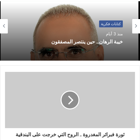
كتابات فكرية
منذ 3 أيام
خيبة الرهان… حين ينتصر المصفقون
ثورة فبرائر المغدروة .. الروح التي خرجت على البندقية