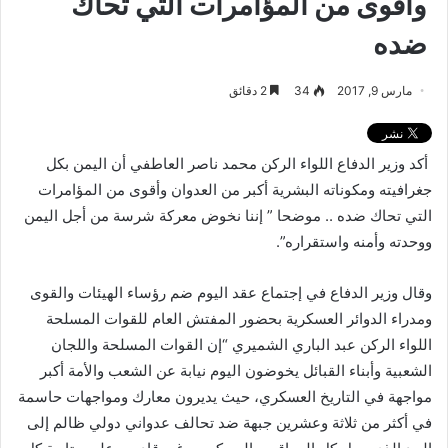
وأقوى من المؤامرات التي تحاك
ضده
مارس 9, 2017
34
2 دقائق
أكد وزير الدفاع اللواء الركن محمد ناصر العاطفي أن اليمن بكل
جغرافيته ومكوناته البشرية أكبر من العدوان وأقوى من المؤامرات
التي تحاك ضده .. موضحا ” إننا نخوض معركة شرسة من أجل اليمن
ووحدته وأمنه واستقراره”.
وقال وزير الدفاع في إجتماع عقد اليوم ضم رؤساء الهيئات والقوى
ومدراء الدوائر العسكرية بحضور المفتش العام للقوات المسلحة
اللواء الركن عبد الباري الشميري “إن القوات المسلحة واللجان
الشعبية وأبناء القبائل يخوضون اليوم نيابة عن الشعب والأمة أكبر
مواجهة في التاريخ العسكري، حيث يديرون معارك ومواجهات حاسمة
في أكثر من ثلاثة وعشرين جبهة ضد تحالف عدواني دولي ظالم إلى