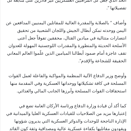
الحد الذي جعل كل المراقبين العسكريين غير قادرين على متابعة كل
تفصيلاتها “.
وأضاف ” بالصلابة والمقدرة العالية للمقاتلين اليمنيين المدافعين عن
اليمن ووحدته تمكن أبطال الجيش واللجان الشعبية من تحقيق
انتصارات متتالية في ميادين القتال، محققين تفوقاً جعل أعتى
الأسلحة الحديثة والمتطورة والمقدرات اللوجستية المهولة للعدوان
تقف عاجزة أمام صمود أبطالنا الميامين الذين علًموا العالم المعاني
الحقيقة للشجاعة والإقدم”.
وأوضح وزير الدفاع الآلية المنظمة والمواكبة والفاعلة لعمل القوات
المسلحة في كافة تشكيلاتها ووحداتها العسكرية وفي المقدمة منها
استحقاقات القوات المسلحة وأبرزها الجانب المالي والغذائي.
كما أكد أن قيادة وزارة الدفاع ورئاسة الأركان العامة تضع في
إعتبارها مزيد من الصلاحيات للقيادات العسكرية العليا والميدانية في
الإدارة الناجحة للوحدات والدوائر العسكرية التي يديرون شؤونها
ويقودون مقاتليها بكفاءة عسكرية عالية ومصداقية وثقة كون القائد