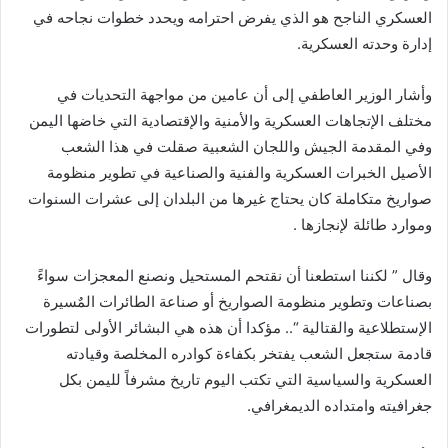
العسكري الناجح هو الذي يفرض احترامه ويحدد خطوات نجاحه في
إدارة وحدته العسكرية.
وأشار الوزير العاطفي إلى أن عامين من مواجهة التحديات في
مختلف الإتجاهات العسكرية والأمنية والإقتصادية التي خاضها اليمن
وفي المقدمة الجيش واللجان الشعبية صقلت في هذا الشعب
الأصيل الخبرات العسكرية والفنية والصناعية في تطوير منظومة
صواريخ متكاملة كان يحتاج غيرها من البلدان إلى عشرات السنوات
وموارد طائلة لإنجازها .
وقال ” لكننا استطعنا أن نقتحم المستحيل ونصنع المعجزات سواءً
بصناعات وتطوير منظومة الصواريخ أو صناعة الطائرات المٌسيرة
الإستطلاعية والقتالية “.. مؤكدا أن هذه هي البشائر الأولى لتطورات
قادمة ستجعل الشعب يفتخر بكفاءة كوادره المخلصة وقيادته
العسكرية والسياسية التي تكتب اليوم تاريخ مشرفاً لليمن بكل
جغرافيته وامتداده الديمغرافي.