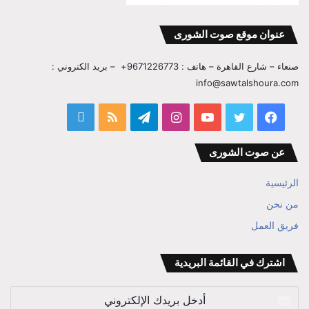
عنوان موقع صوت الشورى
صنعاء – شارع القاهرة – هاتف : 9671226773+ – بريد الكتروني :
info@sawtalshoura.com
فيسبوك
تويتر
يوتيوب
انستقرام
تيلقرام
ملخص
قناة
الموقع
المفكر
عن صوت الشورى
RSS
ابراهيم
الرئيسية
بن
من نحن
فريق العمل
علي
الوزير
اشترك في القائمة البريدية
أدخل
بريدك