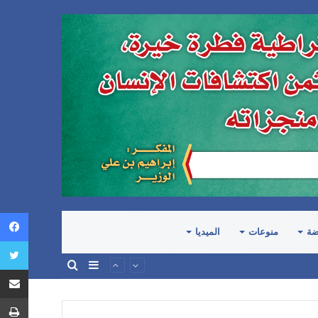
ضة
منوعات
الميديا
إضافة
بحث
عمود
عن
جانبي