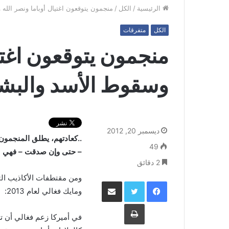
الرئيسية
/
الكل
/
منجمون يتوقعون اغتيال أوباما ونصر الله
الكل
متفرقات
منجمون يتوقعون اغتيا
وسقوط الأسد والبش
ديسمبر 20, 2012
..كعادتهم، يطلق المنجمون ا
49
– حتى وإن صدقت – فهي لا
2 دقائق
ومن مقتطفات الأكاذيب الت
فيسبوك
تويتر
مشاركة عبر البريد
ومايك فغالي لعام 2013:
طباعة
في أميركا زعم فغالي أن تش