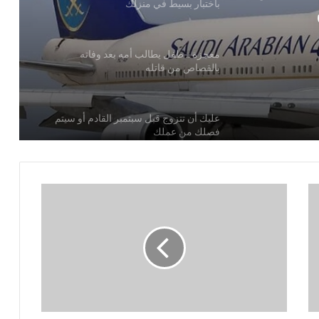
بالقصاص من قاتله
نزلك
عليك أن تتزوج قبل سبتمبر القادم أو سيتم
فصلك من عملك
د طائرة
شخص يحضر حفل زفاف بصحبته أسد هاجم
الضيوف بعد فقدان السيطرة عليه
الإسرائيليون محبطون من اتفاق وقف النار
وصنعاء تشيد بصمود الشعب اللبناني وحزب
الله في مواجهة العدوان
القبض على مذيعة تتاجر بمخدر الاغتصاب
الفوضى البصرية وتأثيرها على الدماغ