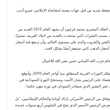
غط شديد من قبل جهات معينة لمقاضاة الإعلامي عمرو أديب
وفي أطار متصل توقع عالم الفلك المصري محمد فرعون أن يشهد العام 2013 العديد من
 بسبب التغيرات التي ستحدث بالعديد من البلاد العربية، مشيرًا
ا بالفتن والحروب والدم على مستوى العالم، وأن ترتفع فيه أسعار
ى أسعار الذهب التي ستقفز أيضًا بشكل لافت.
م حزب الله اللبناني حسن نصر الله للاغتيال.
يقول فرعون: “لن يتوقف قطار الثورات العربية المنطلق منذ أواخر العام 2010، وأتوقع
لقضاء على الرئيس بشار الأسد، وستنجح الثورة السودانية في
 عمر البشير الذي سيغادر السودان في ثورة تنهي حكمه”.
وفاق بين الرئيس الأميركي باراك أوباما والحكام الإسلاميين، “بل
ما يتعرض الرئيس الأسمر الذي نجح في الجلوس أربع سنوات جديدة