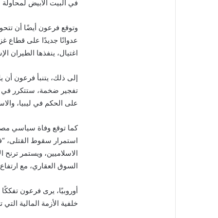
في البيت الأبيض لمحاولة اغ
وتوقع فرعون أيضًا أن تتح
عدوانًا جديدًا على قطاع 
اغتيال، ينفذها الطيران الإ
إلى ذلك، يتنبأ فرعون أن ي
تفجير ضخمة، ستتكرر في ال
على الحكم في ليبيا، والاس
كما توقع وفاة سياسي مصري
استمرار سقوط القتلى، “في
الاسلاميين، ويستمر ترنح الا
السوق العقاري، مع ارتفاع
أوروبيًا، يرى فرعون تفككً
خلفية الأزمة المالية التي