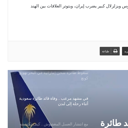
الفوضى البصرية وتأثيرها على الدماغ
كتوس وبزلزلال كبير يضرب إيران، وبتوتر العلاقات بين الهند
اليمن تدين العدوان الإسرائيلي على إيران
وتؤكد بأنه محاولة يائسة لصرف الأنظار عن
جرائمه الإرهابية في غزة
سقوط طائرة شحن إماراتية في البحر بهونغ
يد
طباعة
كونغ
في مشهد مرعب .. وفاة قائد طائرة سعودية
أثناء رحلة إلى لندن
مع انتشار العسل المغشوش .. كيف تكتشفه
باختبار بسيط في منزلك
.. كيف
معجزة .. طفل يطالب أمه بعد وفاته