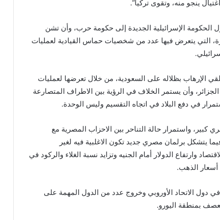
تيال ينجو منه، وتقوى تركيا”.
ول الحكومة الإسرائيلية الجديدة إلى حكومة حرب، وأن تشن
غزة، التي يتعرض فيها عدد من شخصيات حماس القيادية لعمليات
سرائيلي.
لقي الإرهاب بظلاله على السعودية، من خلال تعرضها لعمليات
جزائر، وأن يستمر الخلاف في الرؤية بين الاطراف المتصارعة
شخص يحضر حفل زفاف بصحبته أسد هاجم
تمرار في دفع البلاد في اتجاه التقسيم وليس الوحدة.
الضيوف بعد فقدان السيطرة عليه
 كبير، واستمرار حالة التناحر بين الاحزاب المصرية مع
ما يتشكل برلمان مصري جديد تكون الاغلبية فيه لغير
الإسرائيليون محبطون من اتفاق وقف النار
وصنعاء تشيد بصمود الشعب اللبناني وحزب
قتصاد وارتفاع الدولار أمام الجنيه وتزايد نسبة الغلاء والركود في
الله في مواجهة العدوان
 أسعار الذهب.
القبض على مذيعة تتاجر بمخدر الاغتصاب
ا في دول الاتحاد الأوروبي وخروج عدد من الدول المهمة على
 تعصف بمنطقة اليورو.