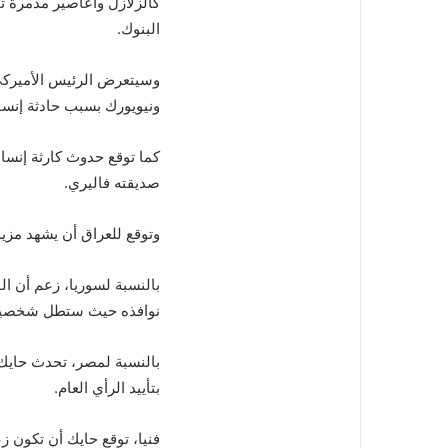
كالزلازل وأعاصير مدمرة ت
البنوك.
وسيتعرض الرئيس الأميركي 
ونيويورك بسبب حادثة إنسا
كما توقع حدوث كارثة إنسا
صديقته فاليري.
وتوقع للعراق أن يشهد مزي
بالنسبة لسوريا، زعم أن ال
نوافذه حيث ستطل شخصية م
بالنسبة لمصر، تحدث حاي
بتأييد الرأي العام.
فنيا، توقع حايك أن تكون ز