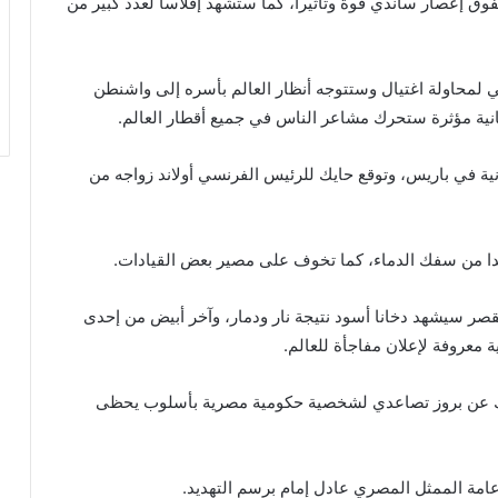
فوق إعصار ساندي قوة وتأثيرا، كما ستشهد إفلاسا لعدد كبير من
لمحاولة اغتيال وستتوجه أنظار العالم بأسره إلى واشنطن
نية مؤثرة ستحرك مشاعر الناس في جميع أقطار العالم.
نية في باريس، وتوقع حايك للرئيس الفرنسي أولاند زواجه من
دا من سفك الدماء، كما تخوف على مصير بعض القيادات.
قصر سيشهد دخانا أسود نتيجة نار ودمار، وآخر أبيض من إحدى
عروفة لإعلان مفاجأة للعالم.
ك عن بروز تصاعدي لشخصية حكومية مصرية بأسلوب يحظى
عامة الممثل المصري عادل إمام برسم التهديد.