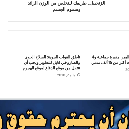
الزنجبيل.. طريقك للتخلص من الوزن الزائد
وسموم الجسم
اليمن تدين العدوان الإسرائيلي على إيران
وتؤكد بأنه محاولة يائسة لصرف الأنظار عن
جرائمه الإرهابية في غزة
سقوط طائرة شحن إماراتية في البحر بهونغ
كونغ
تقرير حقوقي اليمن مقبرة جماعية و4
ناطق القوات الجوية: السلاح الجوي
من 15 ألف مدني
والصاروخي قابل للتطوير ويجب أن
في مشهد مرعب .. وفاة قائد طائرة سعودية
ننتقل من موقع الدفاع لموقع الهجوم
أثناء رحلة إلى لندن
يوليو 2, 2018
مع انتشار العسل المغشوش .. كيف تكتشفه
باختبار بسيط في منزلك
معجزة .. طفل يطالب أمه بعد وفاته
بالقصاص من قاتله