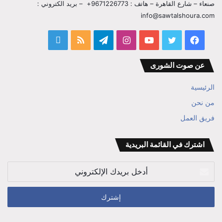
صنعاء – شارع القاهرة – هاتف : 9671226773+ – بريد الكتروني :
info@sawtalshoura.com
فيسبوك
تويتر
يوتيوب
انستقرام
تيلقرام
ملخص
قناة
الموقع
المفكر
عن صوت الشورى
RSS
ابراهيم
الرئيسية
بن
من نحن
فريق العمل
علي
الوزير
اشترك في القائمة البريدية
أدخل
بريدك
الإلكتروني