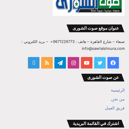
عنوان موقع صوت الشورى
صنعاء – شارع القاهرة – هاتف : 9671226773+ – بريد الكتروني :
info@sawtalshoura.com
فيسبوك
تويتر
يوتيوب
انستقرام
تيلقرام
ملخص
قناة
الموقع
المفكر
عن صوت الشورى
RSS
ابراهيم
الرئيسية
بن
من نحن
فريق العمل
علي
الوزير
اشترك في القائمة البريدية