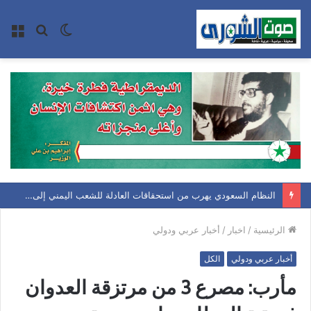
الوضع
بحث
الق
المظلم
عن
النظام السعودي يهرب من استحقاقات العادلة للشعب اليمني إلى اتفاقيات الدفاع المشترك .. وصنعاء تؤكد بأن معادلة الحصار بالحصار مستمرة حتى تحقق أهدافها
الرئيسية
/
اخبار
/
أخبار عربي ودولي
أخبار عربي ودولي
الكل
مأرب​: مصرع 3 من مرتزقة العدوان