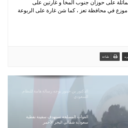
ماثلة على حوزان جنوب المخا و غارتين على
موزع في محافظة تعز ، كما شن غارة على الربوعة
الكشف عن سبب أزمة لقاحات الأطفال
أرقام صادمة لخسائر القطاع الاقتصادي جراء
العدوان السعودي على اليمن
يد
طباعة
استهداف ثاني سفينة سعودية في اقل من 24
ساعة
الدكتور بن حبتور يوجه رسالة هامة للنظام
السعودي
القوات المسلحة تستهدف سفينة نفطية
سعودية شمالي البحر الأحمر