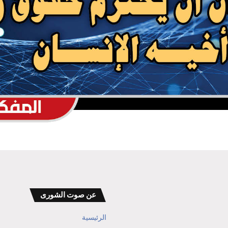
أضرار تفوق التصور تلحق بيمناء الحديدة جراء
العدوان السعودي
بين ضغوط واشنطن ورسائل صنعاء… الرياض
في اختبار الانصياع للحق اليمني أو تكلفة
التصعيد
عن صوت الشورى
الرئيسية