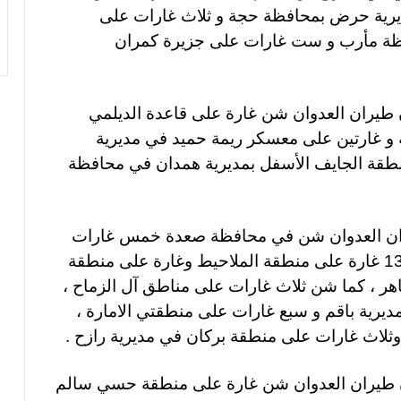
ى مديرية حرض بمحافظة حجة و ثلاث غارات على
ظة مأرب و ست غارات على جزيرة كمران
 طيران العدوان شن غارة على قاعدة الديلمي
ة و غارتين على معسكر ريمة حميد في مديرية
طقة الجايف الأسفل بمديرية همدان في محافظة
منصات الشحن البحري الدولية: شلل في
الموانئ السعودية
ران العدوان شن في محافظة صعدة خمس غارات
على منطقة الصبة و 13 غارة على منطقة الملاحيط وغارة على منطقة
بحضور اتحاد القوى الشعبية .. منظمة انتصاف
هر ، كما شن ثلاث غارات على مناطق آل الزماح ،
تصدر تقريرا حقوقياً بعنوان “دماء بلا عدالة”
مديرية باقم و سبع غارات على منطقتي الامارة ،
 وثلاث غارات على منطقة بركان في مديرية رازح
.
القوات المسلحة تستهدف هدفاً حساساً
بمطار نجران
 طيران العدوان شن غارة على منطقة حسي سالم