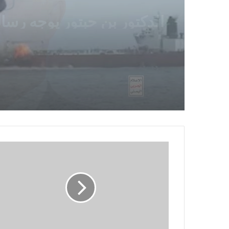
القوات المسلحة تستهدف س
نفطية سعودية شمالي البحر