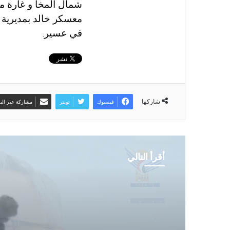
شمال المخا و غارة م
معسكر خالد بمديرية 
في عسير
.
شاركها
فيسبوك
تويتر
مشاركة عبر البر
أقرأ التالي
اخبار محلية
منذ يوم واحد