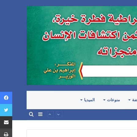
ضة
منوعات
الميديا
إضافة
بحث
عمود
عن
جانبي