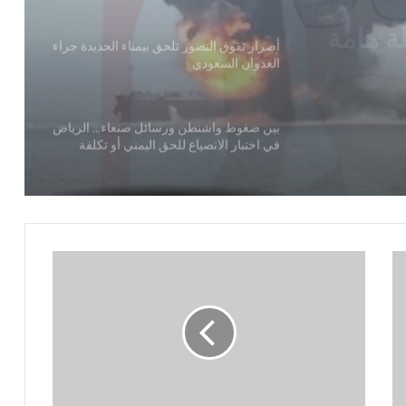
فينة
أضرار تفوق التصور تلحق بيمناء الحديدة جراء
 الأحمر
العدوان السعودي
بين ضغوط واشنطن ورسائل صنعاء… الرياض
في اختبار الانصياع للحق اليمني أو تكلفة
التصعيد
منصات الشحن البحري الدولية: شلل في
الموانئ السعودية
بحضور اتحاد القوى الشعبية .. منظمة انتصاف
تصدر تقريرا حقوقياً بعنوان “دماء بلا عدالة”
القوات المسلحة تستهدف هدفاً حساساً
بمطار نجران