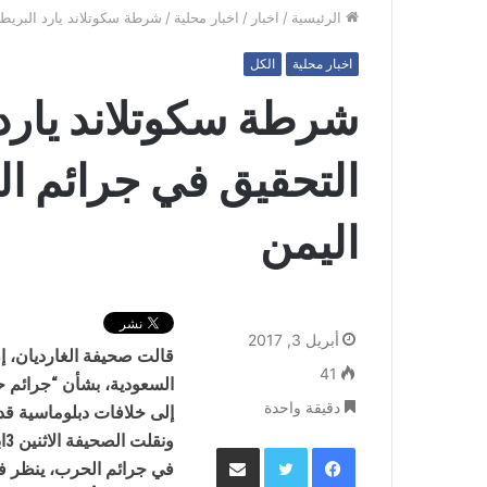
الرئيسية
/
اخبار
/
اخبار محلية
/
شرطة سكوتلاند يارد البريط
اخبار محلية
الكل
شرطة سكوتلاند يارد 
التحقيق في جرائم ا
اليمن
أبريل 3, 2017
قالت صحيفة الغارديان، إن
41
السعودية، بشأن “جرائم حر
دقيقة واحدة
إلى خلافات دبلوماسية قد
فيسبوك
تويتر
مشاركة عبر البريد
في جرائم الحرب، ينظر في