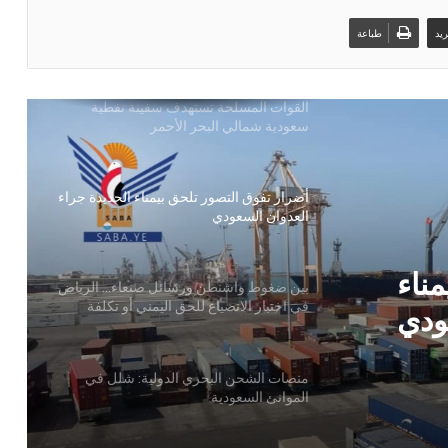
القوات المسلحة تستهدف سفينة نفطية
يد
طباعة
سعودية شمالي البحر الأحمر
أضرار تفوق التصور تلحق بيمناء الحديدة جراء
العدوان السعودي
بين ضغوط واشنطن ورسائل صنعاء… الرياض
في اختبار الانصياع للحق اليمني أو تكلفة
التصعيد
منصات الشحن البحري الدولية: شلل في
ل
الموانئ السعودية
انصياع
يد
بحضور اتحاد القوى الشعبية .. منظمة انتصاف
ناء
تصدر تقريرا حقوقياً بعنوان “دماء بلا عدالة”
ودي