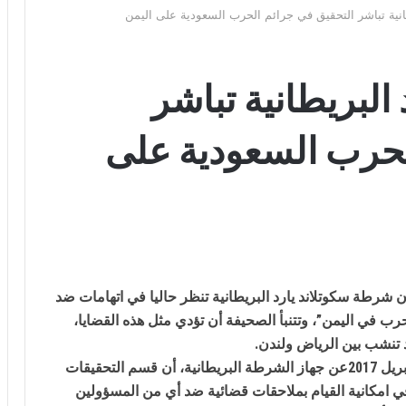
انية تباشر التحقيق في جرائم الحرب السعودية على اليمن
البريطانية تباشر
لحرب السعودية على
 شرطة سكوتلاند يارد البريطانية تنظر حاليا في اتهامات ضد
ب في اليمن”، وتتنبأ الصحيفة أن تؤدي مثل هذه القضايا،
 تنشب بين الرياض ولندن.
ونقلت الصحيفة الاثنين 3ابريل 2017عن جهاز الشرطة البريطانية، أن قسم التحقيقات
 امكانية القيام بملاحقات قضائية ضد أي من المسؤولين