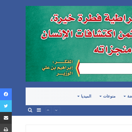
ضة
منوعات
الميديا
إضافة
بحث
عمود
عن
جانبي