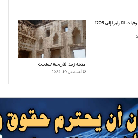
سعودية شمالي البحر الأحمر
الصحة : ارتفاع وفيات الكوليرا إلى 1205
أضرار تفوق التصور تلحق بيمناء الحديدة جراء
العدوان السعودي
بين ضغوط واشنطن ورسائل صنعاء… الرياض
في اختبار الانصياع للحق اليمني أو تكلفة
التصعيد
مدينة زبيد التاريخية تستغيث
أغسطس 10, 2024
منصات الشحن البحري الدولية: شلل في
الموانئ السعودية
بحضور اتحاد القوى الشعبية .. منظمة انتصاف
تصدر تقريرا حقوقياً بعنوان “دماء بلا عدالة”