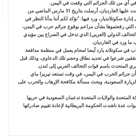
في أي من تلك الجرائم التي وقعت في اليمن.
وورد ذلك في رسالة اطلعت عليها الغارديان، أرسلت بتاريخ 31 مارس الماضي من
القوات المسلحة تستهدف هدفاً حساساً
ارة سكوتلانديار، ورد فيها: “نؤكد لكم أننا بدأنا النظر في
بمطار نجران
ت التي رفعتموها بشأن مزاعم بوقوع جرائم حرب في اليمن،
حالف الدولي (العربي) الذي تدخل في الصراع بين مؤيدي
ا ورد في الغارديان.
الكشف عن سبب أزمة لقاحات الأطفال
ب في سكوتلاند يارد أيضا لمحام يعمل في منظمة مدافعة
ققين شرعوا في تحديد نطاق وحجم تلك الدعاوى، وذلك قبل
أرقام صادمة لخسائر القطاع الاقتصادي جراء
يري المتحدث باسم قوات التحالف العربي إلى لندن.
العدوان السعودي على اليمن
ن جرائم الحرب في اليمن، في وقت تستعد تيريزا ماي
ة لزيارة السعودية، وبحث مسألة مكافحة الإرهاب والحرب على
مجلس النواب يوجه رسالة للنظام السعودي
 المتحدة والولايات المتحدة تدعمان السعودية في حربها
ات عدة ناشدت الحكومة البريطانية لإعادة تقييم صادراتها
برئاسة الأستاذ النعيمي: مناقشة إعداد
الاستراتيجية الوطنية لمكافحة التهريب
الزراعي