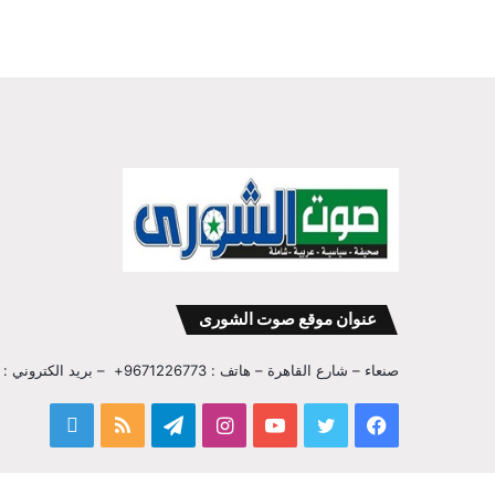
عنوان موقع صوت الشورى
صنعاء – شارع القاهرة – هاتف : 9671226773+ – بريد الكتروني : info@sawtalshoura.com
فيسبوك
تويتر
يوتيوب
انستقرام
تيلقرام
ملخص
قناة
الموقع
المفكر