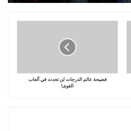
بعد منح لقب كأس أمم أفريقيا للمغرب.. ما
الذي ستقوم به السنغال؟
صلاح إلى النصر او الاتحاد السعودي
من الذي اقنع ساديو ماني بالعودة بعد
الانسحاب؟.. خفايا النهائي المثير لكأس إفريقيا
2025
فضيحة عالم الدرجات لن تحدث في ألعاب
المغرب يتوج ببطولة العرب في نهائي مثير
القوى!
أمام الأردن
القنوات المجانية التي ستنقل مباريات لكأس
العالم 2026