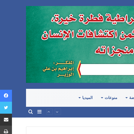
ضة
منوعات
الميديا
إضافة
بحث
عمود
عن
جانبي