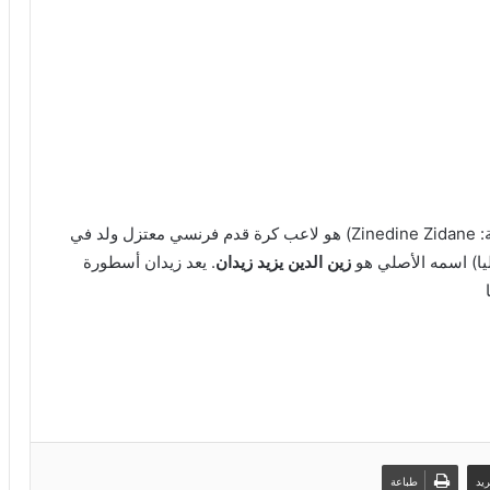
لماذا أهدى الحكم أتلتيكو الفوز ضد برشلونة
بعد منح لقب كأس أمم أفريقيا للمغرب.. ما
الذي ستقوم به السنغال؟
صلاح إلى النصر او الاتحاد السعودي
(بالفرنسية: Zinedine Zidane) هو لاعب كرة قدم فرنسي معتزل ولد في
ا
) اسمه الأصلي هو
زين الدين يزيد زيدان
. يعد زيدان أسطورة
من الذي اقنع ساديو ماني بالعودة بعد
الانسحاب؟.. خفايا النهائي المثير لكأس إفريقيا
2025
المغرب يتوج ببطولة العرب في نهائي مثير
أمام الأردن
يد
طباعة
القنوات المجانية التي ستنقل مباريات لكأس