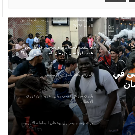
العالم 2026
ما سبب الاشتباكات والفوضى في باريس
عقب فوز سان جيرمان بلقب أبطال أوروبا؟
البارشا بطلا للدوري الاسباني
بايرن ميونخ يُقصي ريال مدريد من دوري
الأبطال
ضى في
ان
ي
برشلونة وليفربول يودعان البطولة الأوربية
لماذا أهدى الحكم أتلتيكو الفوز ضد برشلونة