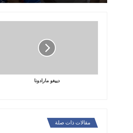
دييغو مارادونا
مقالات ذات صلة