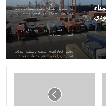
ل
منصات الشحن البحري الدولية: شلل في
الموانئ السعودية
انصياع
يد
بحضور اتحاد القوى الشعبية .. منظمة انتصاف
تصدر تقريرا حقوقياً بعنوان “دماء بلا عدالة”
ناء
ودي
القوات المسلحة تستهدف هدفاً حساساً
بمطار نجران
الكشف عن سبب أزمة لقاحات الأطفال
أرقام صادمة لخسائر القطاع الاقتصادي جراء
العدوان السعودي على اليمن