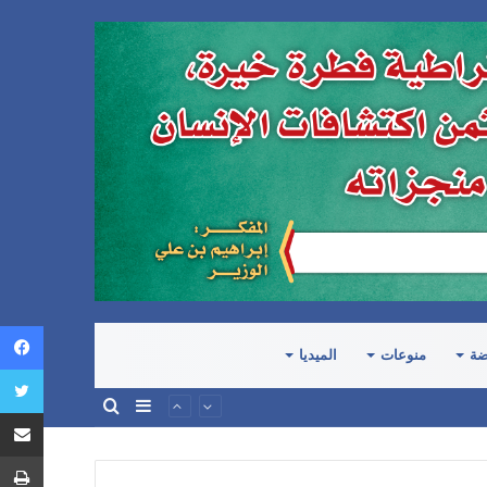
ضة
منوعات
الميديا
إضافة
بحث
عمود
عن
جانبي