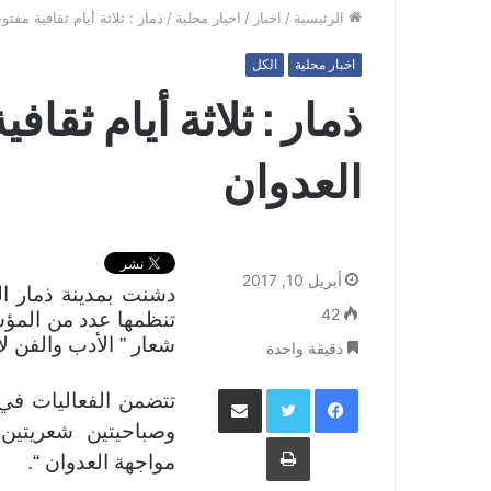
الرئيسية
/
اخبار
/
اخبار محلية
/
ذمار : ثلاثة أيام ثقافية مف
اخبار محلية
الكل
ذمار : ثلاثة أيام ثقا
العدوان
أبريل 10, 2017
دشنت بمدينة ذمار الي
42
تنظمها عدد من المؤس
شعار ” الأدب والفن لأ
دقيقة واحدة
فيسبوك
تويتر
مشاركة عبر البريد
تتضمن الفعاليات في 
وصباحيتين شعريتين
طباعة
مواجهة العدوان “.