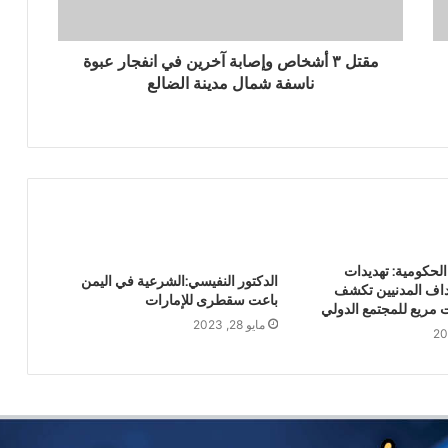
مجلس النواب يوجه رسالة للنظام السعودي
مقتل ٣ أشخاص وإصابة آخرين في انفجار عبوة
ناسفة شمال مدينة الضالع
برئاسة الأستاذ النعيمي: مناقشة إعداد
الاستراتيجية الوطنية لمكافحة التهريب
الزراعي
القوات المسلحة تستهدف سفينة نفطية
سعودية شمالي البحر الأحمر
لحكومية: تهديدات
أضرار تفوق التصور تلحق بيمناء الحديدة جراء
الدكتور النفيسي:الشرعية في اليمن
داف المدنيين تكشف
العدوان السعودي
باعت سقطرى للإمارات
مريع للمجتمع الدولي
مايو 28, 2023
بين ضغوط واشنطن ورسائل صنعاء… الرياض
في اختبار الانصياع للحق اليمني أو تكلفة
التصعيد