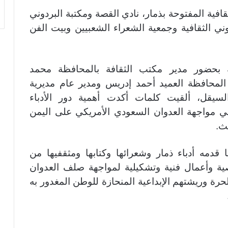
قافية المفتوحة بذمار، نادي القصة ومكتبة البردوني
وني الثقافية وجمعية الشعراء الشعبيين وبيت الفن
ية بحضور مدير مكتب الثقافة بالمحافظة محمد
المحافظة العميد أحمد إدريس ومدير عام مديرية
لسيقل، ألقيت كلمات أكدت أهمية دور الأدباء
في مواجهة العدوان السعودي الأمريكي على اليمن
ث.
القوات المسلحة تستهدف هدفاً حساساً
بمطار نجران
قدمه أدباء ذمار وشعرائها وكتابها ومثقفيها من
ة وأعمال فنية وتشكيلية لمواجهة صلف العدوان
الكشف عن سبب أزمة لقاحات الأطفال
رة وريشتهم الإبداعية المنحازة للوطن المغدور به
أرقام صادمة لخسائر القطاع الاقتصادي جراء
العدوان السعودي على اليمن