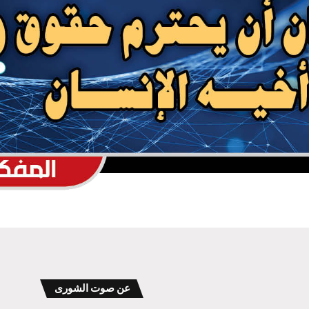
منصات الشحن البحري الدولية: شلل في
الموانئ السعودية
بحضور اتحاد القوى الشعبية .. منظمة انتصاف
تصدر تقريرا حقوقياً بعنوان “دماء بلا عدالة”
عن صوت الشورى