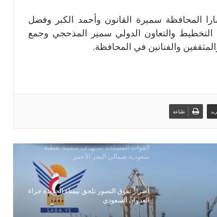
را المحافظة سميرة القانون وأحمد الكبر وفضل
مجلس النواب يوجه رسالة للنظام السعودي
التخطيط والتعاون الدولي سمير المذحجي وجمع
والمثقفين والفنانين في المحافظة.
برئاسة الأستاذ النعيمي: مناقشة إعداد
الاستراتيجية الوطنية لمكافحة التهريب
الزراعي
القوات المسلحة تستهدف سفينة نفطية
يد
طباعة
سعودية شمالي البحر الأحمر
أضرار تفوق التصور تلحق بيمناء الحديدة جراء
العدوان السعودي
بين ضغوط واشنطن ورسائل صنعاء… الرياض
في اختبار الانصياع للحق اليمني أو تكلفة
التصعيد