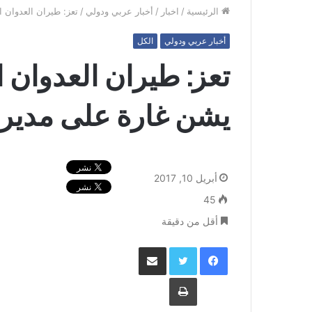
الرئيسية
/
اخبار
/
أخبار عربي ودولي
/
تعز: طيران العدوان 
أخبار عربي ودولي
الكل
تعز: طيران العدوان 
يشن غارة على مديري
أبريل 10, 2017
45
أقل من دقيقة
فيسبوك
تويتر
مشاركة عبر البريد
طباعة