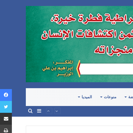
ضة
منوعات
الميديا
إضافة
بحث
عمود
عن
جانبي