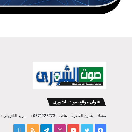
عنوان موقع صوت الشورى
صنعاء – شارع القاهرة – هاتف : 9671226773+ – بريد الكتروني : info@sawtalshoura.com
فيسبوك
تويتر
يوتيوب
انستقرام
تيلقرام
ملخص
قناة