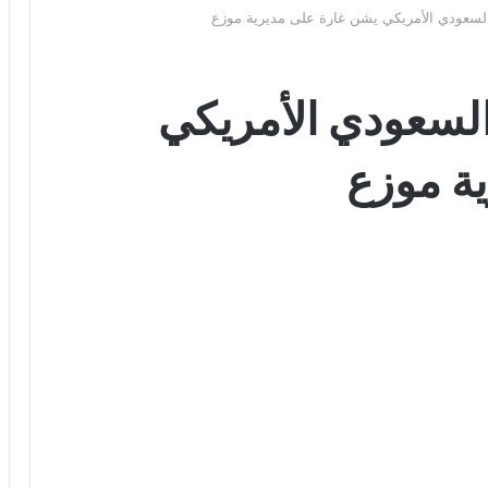
السعودي الأمريكي يشن غارة على مديرية موزع
عراقتشي يبحث مع نظيريه العُماني
والسعودي الاستقرار في المنطقة
السعودي الأمريكي
ة موزع
وزير خارجية إيران: باب المندب قضية تتجاوز
الإطار الإقليمي والمشكلات المرتبطة به تعود
جذورها إلى خلافات بين اليمن والسعودية
أبرز تصريح للخارجية الإيرانية: لا نعترف
بحظر جوي على اليمن
مصدر إيراني: يجب إخلاء مطاري دبي
وأبوظبي وميناءي الفجيرة وجبل علي فوراً إذا
هاجمت واشنطن بنى تحتية إيرانية
وزير الخارجية العماني يؤكد: أخطر التهديدات
تأتي من “تل أبيب”