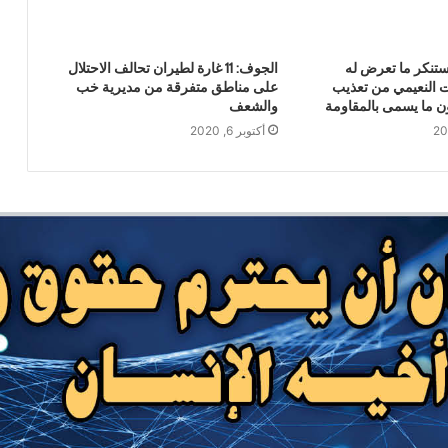
إيران وعُمان تتوصلا إلى تفاهم بشأن
يستنكر ما تعرض له
الجوف: 11 غارة لطيران تحالف الاحتلال
الإحداثيات الجغرافية للمسار المقترح في
 النعيمي من تعذيب
على مناطق متفرقة من مديرية خب
هرمز
 ما يسمى بالمقاومة
والشعف
أكتوبر 6, 2020
تفاصيل الهزة الأرضية التي شهدتها القاهرة
وعددا من المحافظات المصرية
رئيس حركة حماس يوجه رسالة إلى قادة
الدول الوسيطة للتحرك السريع لوقف
انتهاكات الاحتلال وإنجاح جهود الانتقال
للمرحلة التالية
مقاومة العراق: ردّنا على العدوان قادم
وسيطال أدوات العدو الأميركي في السعودية
اليمن تدين العدوان السعودي على العراق