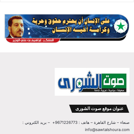
عنوان موقع صوت الشورى
صنعاء – شارع القاهرة – هاتف : 9671226773+ – بريد الكتروني :
info@sawtalshoura.com