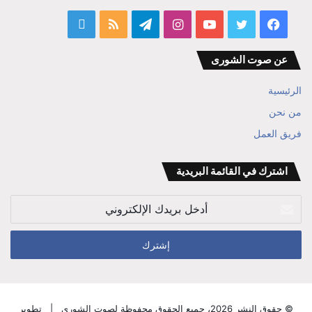
فيسبوك
تويتر
يوتيوب
انستقرام
تيلقرام
ملخص
قناة
الموقع
المفكر
عن صوت الشورى
RSS
ابراهيم
الرئيسية
بن
من نحن
فريق العمل
علي
الوزير
اشترك في القائمة البريدية
أدخل
بريدك
الإلكتروني
© حقوق النشر 2026، جميع الحقوق محفوظة لصوت الشورى |
تطوير