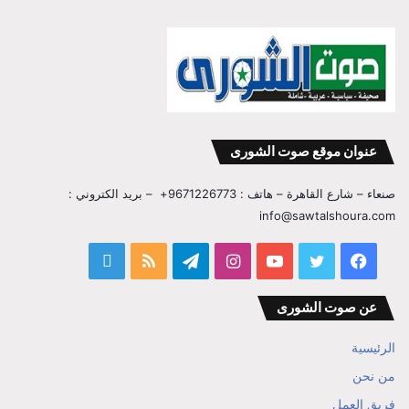
عنوان موقع صوت الشورى
صنعاء – شارع القاهرة – هاتف : 9671226773+ – بريد الكتروني :
info@sawtalshoura.com
فيسبوك
تويتر
يوتيوب
انستقرام
تيلقرام
ملخص
قناة
الموقع
المفكر
عن صوت الشورى
RSS
ابراهيم
الرئيسية
بن
من نحن
فريق العمل
علي