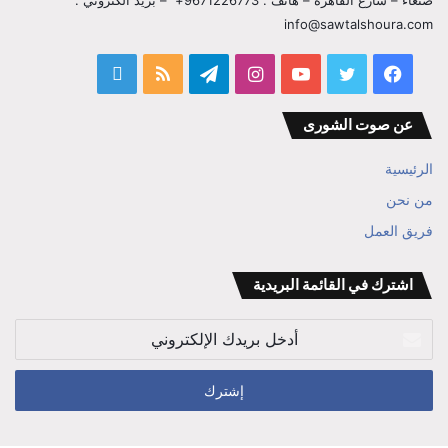
صنعاء – شارع القاهرة – هاتف : 9671226773+ – بريد الكتروني :
info@sawtalshoura.com
فيسبوك
تويتر
يوتيوب
انستقرام
تيلقرام
ملخص
قناة
الموقع
المفكر
عن صوت الشورى
RSS
ابراهيم
الرئيسية
بن
من نحن
فريق العمل
علي
الوزير
اشترك في القائمة البريدية
أدخل
بريدك
الإلكتروني