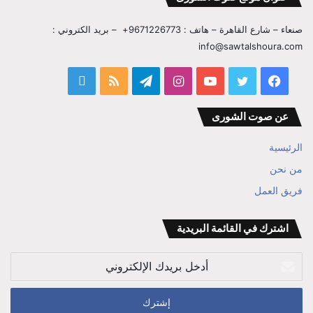
صنعاء – شارع القاهرة – هاتف : 9671226773+ – بريد الكتروني :
info@sawtalshoura.com
فيسبوك
تويتر
يوتيوب
انستقرام
تيلقرام
ملخص
قناة
الموقع
المفكر
عن صوت الشورى
RSS
ابراهيم
الرئيسية
بن
من نحن
فريق العمل
علي
الوزير
اشترك في القائمة البريدية
أدخل
بريدك
الإلكتروني