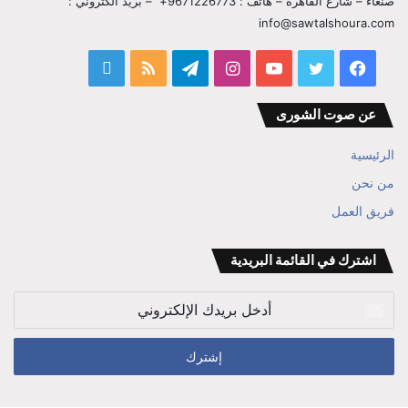
صنعاء – شارع القاهرة – هاتف : 9671226773+ – بريد الكتروني :
info@sawtalshoura.com
فيسبوك
تويتر
يوتيوب
انستقرام
تيلقرام
ملخص
قناة
الموقع
المفكر
عن صوت الشورى
RSS
ابراهيم
الرئيسية
بن
من نحن
فريق العمل
علي
الوزير
اشترك في القائمة البريدية
أدخل
بريدك
الإلكتروني