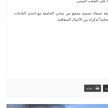
.
ا على الشعب اليمني
منصات الشحن البحري الدولية: شلل في
الموانئ السعودية
معة صنعاء تسمية مجمع من مباني الجامعة مع إحدى القاعات
.
يداً لذكراه بين الأجيال المتعاقبة
بحضور اتحاد القوى الشعبية .. منظمة انتصاف
تصدر تقريرا حقوقياً بعنوان “دماء بلا عدالة”
القوات المسلحة تستهدف هدفاً حساساً
بمطار نجران
الكشف عن سبب أزمة لقاحات الأطفال
مصرع وإصابة المئات من مرتزقة العدو
يد
طباعة
السعودي وتدمير وإحراق عدد كبير من
معسكرات وتحشيدات العدو السعودي