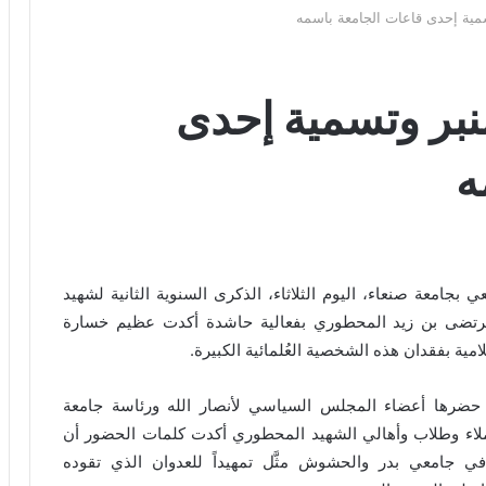
سمية إحدى قاعات الجامعة باسمه
نبر وتسمية إحدى
ه
 بجامعة صنعاء، اليوم الثلاثاء، الذكرى السنوية الثانية لشهيد
المرتضى بن زيد المحطوري بفعالية حاشدة أكدت عظيم خسارة
.
امية بفقدان هذه الشخصية العُلمائية الكبيرة
 حضرها أعضاء المجلس السياسي لأنصار الله ورئاسة جامعة
بين ضغوط واشنطن ورسائل صنعاء… الرياض
في اختبار الانصياع للحق اليمني أو تكلفة
لاء وطلاب وأهالي الشهيد المحطوري أكدت كلمات الحضور أن
التصعيد
ي جامعي بدر والحشوش مثَّل تمهيداً للعدوان الذي تقوده