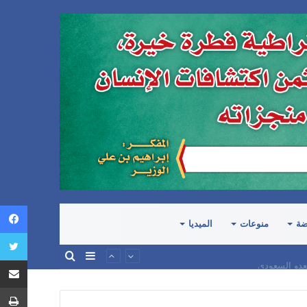
ضة
منوعات
الميديا
إضافة
بحث
عدو السعودي
عمود
عن
جانبي