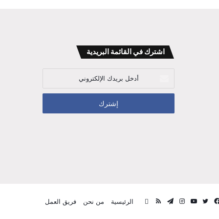
اشترك في القائمة البريدية
أدخل
بريدك
الإلكتروني
فيسبوك
تويتر
يوتيوب
انستقرام
تيلقرام
ملخص
قناة
الرئيسية
من نحن
فريق العمل
الموقع
المفكر