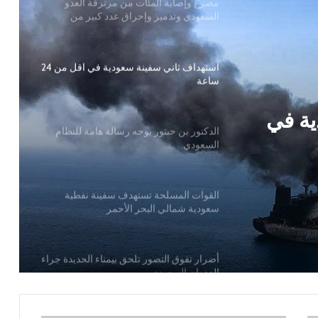
استهداف ثاني سفينة سعودية في اقل من 24
ساعة
الدكتور بن حبتور يوجه رسالة هامة للنظام
السعودي
القوات المسلحة تستهدف سفينة نفطية
ة هامة
سعودية شمالي البحر الأحمر
ية في
أضرار تفوق التصور تلحق بيمناء الحديدة جراء
العدوان السعودي
بين ضغوط واشنطن ورسائل صنعاء… الرياض
في اختبار الانصياع للحق اليمني أو تكلفة
التصعيد