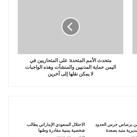
منصات الشحن البحري الدولية: شلل في
الموانئ السعودية
بحضور اتحاد القوى الشعبية .. منظمة انتصاف
تصدر تقريرا حقوقياً بعنوان “دماء بلا عدالة”
القوات المسلحة تستهدف هدفاً حساساً
متحدث الأمم المتحدة: على المتحاربين في
بمطار نجران
اليمن حماية المدنيين والمنشآت وهذه الواجبات
لا يمكن نقلها إلى آخرين
الكشف عن سبب أزمة لقاحات الأطفال
مصرع وإصابة المئات من مرتزقة العدو
السعودي وتدمير وإحراق عدد كبير من
معسكرات وتحشيدات العدو السعودي
ن برصاص حرس الحدود
الاحتلال السعودي الإماراتي يطالب
يرية منبه بصعدة
شخصية يمنية مغادرة وطنها
استهداف ثاني سفينة سعودية في اقل من 24