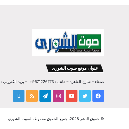
عنوان موقع صوت الشورى
صنعاء – شارع القاهرة – هاتف : 9671226773+ – بريد الكتروني : info@sawtalshoura.com
فيسبوك
تويتر
يوتيوب
انستقرام
تيلقرام
ملخص
قناة
الموقع
المفكر
RSS
ابراهيم
© حقوق النشر 2026، جميع الحقوق محفوظة لصوت الشورى |