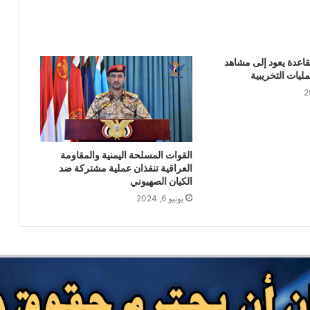
بحضور اتحاد القوى الشعبية .. منظمة انتصاف
تصدر تقريرا حقوقياً بعنوان “دماء بلا عدالة”
لقاعدة يعود إلى مشاهد
السياسي الأعلى يُبارك العملية النوعية
ليات التخريبية
للقوات المسلحة اليمنية ضد تحشيدات العدو
السعودي
انهيار قوات الطوارئ التابعة للعدو السعودي
وصنعاء تثبت معادلة الردع
القوات المسلحة اليمنية والمقاومة
العراقية تنفذان عملية مشتركة ضد
الكيان الصهيوني
مصرع وإصابة المئات من مرتزقة العدو
يونيو 6, 2024
السعودي وتدمير وإحراق عدد كبير من
معسكرات وتحشيدات العدو السعودي
استهداف ثاني سفينة سعودية في اقل من 24
ساعة