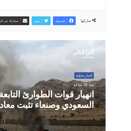
شاركها
فيسبوك
تويتر
مشاركة عبر البر
أقرأ التالي
اخبار محلية
اخبار محلية
منذ 19 ساعة
منذ 18 ساعة
مصرع وإصابة المئات من م
العدو السعودي وتدمير وإح
انهيار قوات الطوارئ التابعة
كبير من معسكرات وتحشيد
السعودي وصنعاء تثبت معادل