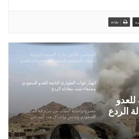
تصدر تقريرا حقوقياً بعنوان “دماء بلا عدالة”
يد
طباعة
السياسي الأعلى يُبارك العملية النوعية
للقوات المسلحة اليمنية ضد تحشيدات العدو
السعودي
انهيار قوات الطوارئ التابعة للعدو السعودي
وصنعاء تثبت معادلة الردع
مصرع وإصابة المئات من مرتزقة العدو
السعودي وتدمير وإحراق عدد كبير من
معسكرات وتحشيدات العدو السعودي
استهداف ثاني سفينة سعودية في اقل من 24
رتزقة
ساعة
راق عدد
 للعدو
ات
ة الردع