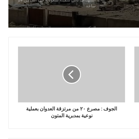
الدكتور بن حبتور يوجه رسالة هامة للنظام
السعودي
القوات المسلحة تستهدف سفينة نفطية
سعودية شمالي البحر الأحمر
أضرار تفوق التصور تلحق بيمناء الحديدة جراء
العدوان السعودي
بين ضغوط واشنطن ورسائل صنعاء… الرياض
في اختبار الانصياع للحق اليمني أو تكلفة
التصعيد
الجوف : مصرع ٢٠ من مرتزقة العدوان بعملية
منصات الشحن البحري الدولية: شلل في
نوعية بمدبرية المتون
الموانئ السعودية