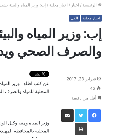
الرئيسية
/
اخبار
/
اخبار محلية
/
إب: وزير المياه والبيئة ي
اخبار محلية
الكل
إب: وزير المياه والب
والصرف الصحي ويدع
فبراير 23, 2017
عن كثب اطلع وزير المياه 
43
المحلية للمياه والصرف ا
أقل من دقيقة
فيسبوك
تويتر
مشاركة عبر البريد
وزير المياه ومعه وكيل ال
طباعة
المحلية بالمحافظة المهن