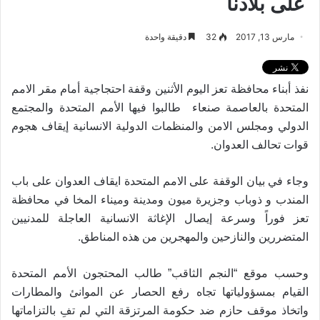
على بلادنا
مارس 13, 2017
32
دقيقة واحدة
نفذ أبناء محافظة تعز اليوم الأثنين وقفة احتجاجية أمام مقر الامم
المتحدة بالعاصمة صنعاء طالبوا فيها الأمم المتحدة والمجتمع
الدولي ومجلس الامن والمنظمات الدولية الانسانية إيقاف هجوم
.
قوات تحالف العدوان
وجاء في بيان الوقفة على الامم المتحدة ايقاف العدوان على باب
المندب و ذوباب وجزيرة ميون ومدينة وميناء المخا في محافظة
تعز فوراً وسرعة إيصال الإغاثة الانسانية العاجلة للمدنيين
.
المتضررين والنازحين والمهجرين من هذه المناطق
وحسب موقع “النجم الثاقب” طالب المحتجون الأمم المتحدة
القيام بمسؤولياتها تجاه رفع الحصار عن الموانئ والمطارات
واتخاذ موقف حازم ضد حكومة المرتزقة التي لم تفِ بالتزاماتها