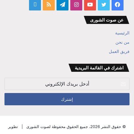
فيسبوك
تويتر
يوتيوب
انستقرام
تيلقرام
ملخص
قناة
الموقع
المفكر
عن صوت الشورى
RSS
ابراهيم
الرئيسية
بن
من نحن
فريق العمل
علي
الوزير
اشترك في القائمة البريدية
أدخل
بريدك
الإلكتروني
© حقوق النشر 2026، جميع الحقوق محفوظة لصوت الشورى |
تطوير