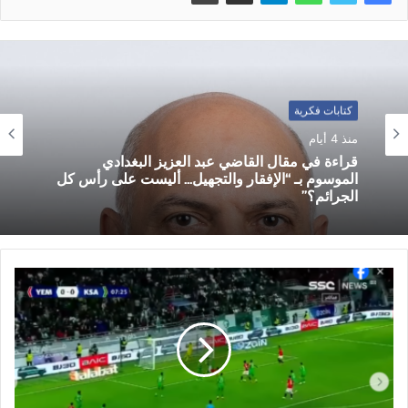
كتابات فكرية
منذ 4 أيام
قراءة في مقال القاضي عبد العزيز البغدادي
الموسوم بـ “الإفقار والتجهيل… أليست على رأس كل
الجرائم؟”