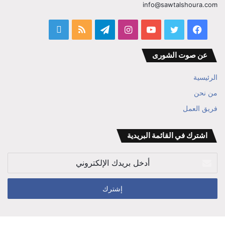
info@sawtalshoura.com
فيسبوك
تويتر
يوتيوب
انستقرام
تيلقرام
ملخص
قناة
الموقع
المفكر
عن صوت الشورى
RSS
ابراهيم
الرئيسية
بن
من نحن
علي
فريق العمل
الوزير
اشترك في القائمة البريدية
أدخل
بريدك
الإلكتروني