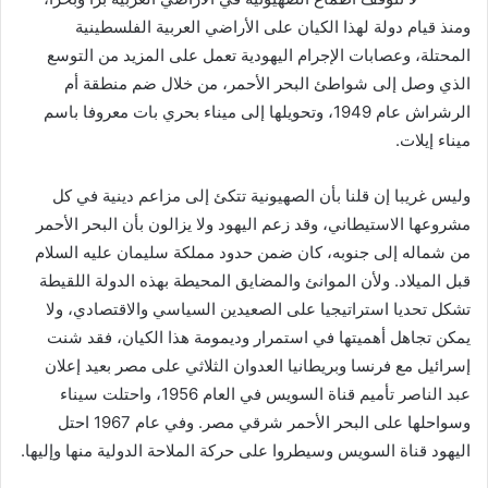
ومنذ قيام دولة لهذا الكيان على الأراضي العربية الفلسطينية
المحتلة، وعصابات الإجرام اليهودية تعمل على المزيد من التوسع
الذي وصل إلى شواطئ البحر الأحمر، من خلال ضم منطقة أم
الرشراش عام 1949، وتحويلها إلى ميناء بحري بات معروفا باسم
ميناء إيلات.
وليس غريبا إن قلنا بأن الصهيونية تتكئ إلى مزاعم دينية في كل
مشروعها الاستيطاني، وقد زعم اليهود ولا يزالون بأن البحر الأحمر
من شماله إلى جنوبه، كان ضمن حدود مملكة سليمان عليه السلام
قبل الميلاد. ولأن الموانئ والمضايق المحيطة بهذه الدولة اللقيطة
تشكل تحديا استراتيجيا على الصعيدين السياسي والاقتصادي، ولا
يمكن تجاهل أهميتها في استمرار وديمومة هذا الكيان، فقد شنت
إسرائيل مع فرنسا وبريطانيا العدوان الثلاثي على مصر بعيد إعلان
عبد الناصر تأميم قناة السويس في العام 1956، واحتلت سيناء
وسواحلها على البحر الأحمر شرقي مصر. وفي عام 1967 احتل
اليهود قناة السويس وسيطروا على حركة الملاحة الدولية منها وإليها.