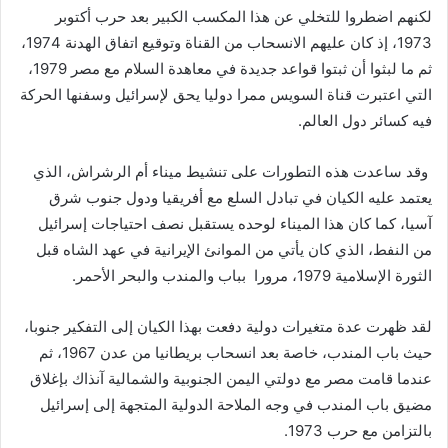
لكنهم اضطروا للتخلي عن هذا المكسب الكبير بعد حرب أكتوبر
1973، إذ كان عليهم الانسحاب من القناة وتوقيع اتفاق الهدنة 1974،
ثم ما لبثوا أن ثبتوا قواعد جديدة في معاهدة السلام مع مصر 1979،
التي اعتبرت قناة السويس ممرا دوليا يحق لإسرائيل وسفنها الحركة
فيه كسائر دول العالم.
وقد ساعدت هذه التطورات على تنشيط ميناء أم الرشراش، الذي
يعتمد عليه الكيان في تبادل السلع مع أفريقيا ودول جنوب شرق
آسيا، كما كان هذا الميناء لوحده يستقبل نصف احتياجات إسرائيل
من النفط، الذي كان يأتي من الموانئ الإيرانية في عهد الشاه قبل
الثورة الإسلامية 1979، مرورا بباب والمندب والبحر الأحمر.
لقد ظهرت عدة متغيرات دولية دفعت بهذا الكيان إلى التفكير جنوبا،
حيث باب المندب، خاصة بعد انسحاب بريطانيا من عدن 1967، ثم
عندما قامت مصر مع دولتي اليمن الجنوبية والشمالية آنذاك بإغلاق
مضيق باب المندب في وجه الملاحة الدولية المتجهة إلى إسرائيل
بالتزامن مع حرب 1973.