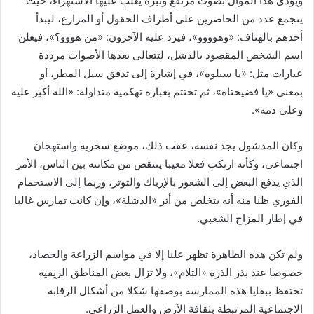
ويؤدى هذا الموال بصوت مرتفع ونبرة يغلب عليها الاستهزاء، حيث
يتجمع عدد من الحاضرين على أطراف الحقول أو المزارع، ليبدأ
أحدهم بالهتاف: «وهوووو»، فيرد عليه الآخرون: «من هووو؟»، فيعلن
اسم الشخص المقصود بالدشل، لتتعالى بعدها الأصوات مرددة
عبارات مثل: «يا سيلوه»، في إشارة إلى تدفق سيل المطر، أو
بمعنى «يا فضيحتاه»، ثم تختتم بعبارة تهكمية متداولة: «الله أكبر عليه
وعلى دمه».
وكان المدشول يجد نفسه، عقب ذلك، موضع سخرية واستهجان
اجتماعي، وكأنه ارتكب فعلا معيبا ينتقص من مكانته بين الناس، الأمر
الذي يدفع البعض إلى الشعور بالإرباك والتوتر، وربما إلى الاستحمام
الفوري ظنا منه أنه يتخلص من أثر «الدشلة»، وإن كانت تمارس غالبا
في إطار المزاح الشعبي.
ولم تكن هذه الظاهرة تظهر علنا إلا في مواسم الزراعة والحصاد،
خصوصا عند بذر الذرة «التلام»، ولا تزال بعض المناطق الريفية
تحتفظ ببقايا هذه الممارسة بوصفها شكلا من أشكال الرقابة
الاجتماعية المرتبطة بثقافة الأرض والعمل الزراعي.