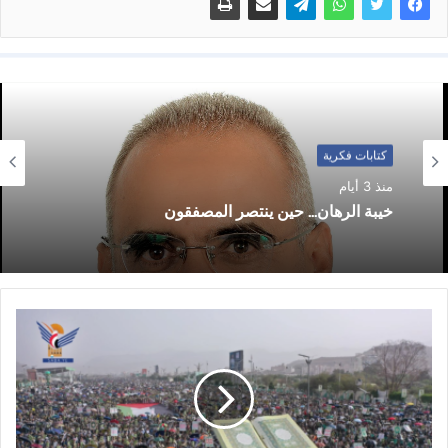
كتابات فكرية
منذ 3 أيام
خيبة الرهان… حين ينتصر المصفقون