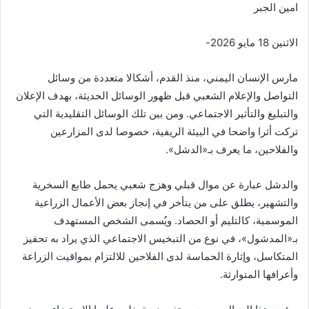
امين الجبر
الاثنين 18 مايو 2026-
مارس الإنسان اليمني، منذ القدم، أشكالا متعددة من وسائل
التواصل والإعلام الشعبي قبل ظهور الوسائل الحديثة، بهدف الإعلان
والتبليغ والتأثير الاجتماعي. ومن بين تلك الوسائل التقليدية التي
تركت أثرا واضحا في البيئة الريفية، خصوصا لدى المزارعين
والفلاحين، ما يعرف بـ«الدشل».
والدشل عبارة عن موال قبلي وهزج شعبي يحمل طابع السخرية
والتشهير، يطلق على من يتأخر في إنجاز بعض الأعمال الزراعية
الموسمية، كالتليم أو الحصاد. ويُسمى الشخص المستهدف
بـ«المدشول»، في نوع من التبخيس الاجتماعي الذي يراد به تحفيز
المتكاسل، وإثارة الحماسة لدى الفلاحين للالتزام بمواقيت الزراعة
وأعرافها المتوارثة.