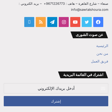
صنعاء – شارع القاهرة – هاتف : 9671226773+ – بريد الكتروني :
info@sawtalshoura.com
فيسبوك
تويتر
يوتيوب
انستقرام
تيلقرام
ملخص
قناة
الموقع
المفكر
عن صوت الشورى
RSS
ابراهيم
الرئيسية
بن
من نحن
علي
فريق العمل
الوزير
اشترك في القائمة البريدية
أدخل
بريدك
الإلكتروني