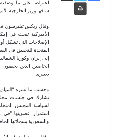
طباعة
اعتراضاً على ما وصفته 
ساقها وزير الخارجية الأ
وقال ريكس تيليرسون في 
الأميركية تبحث في إم
الإصلاحات التي تشكل أولوي
المتحدة للتحقيق في الف
إلى إيران وكوريا الشمال
الخاصين الذين يحققون ف
.
تعبيره
وحسب ما نشره “الميادين 
تشارك في جلسات مجلس 
لسياسة المجلس المنحاز
استمرار عضويتها “في م
والسعودية بسجلاتها الحافل
وقال مسؤولون في الأمم ا