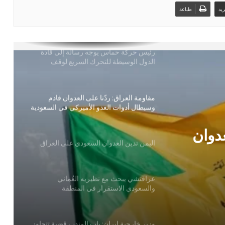
رئيس حركة حماس يوجه رسالة إلى قادة
يد
طباعة
الدول الوسيطة للتحرك السريع لوقف
انتهاكات الاحتلال وإنجاح جهود الانتقال
للمرحلة التالية
مقاومة العراق: ردّنا على العدوان قادم
وسيطال أدوات العدو الأميركي في السعودية
اليمن تدين العدوان السعودي على العراق
دي على
عراقتشي يبحث مع نظيريه العُماني
والسعودي الاستقرار في المنطقة
وزير خارجية إيران: باب المندب قضية تتجاوز
الإطار الإقليمي والمشكلات المرتبطة به تعود
جذورها إلى خلافات بين اليمن والسعودية
عدوان
أبرز تصريح للخارجية الإيرانية: لا نعترف