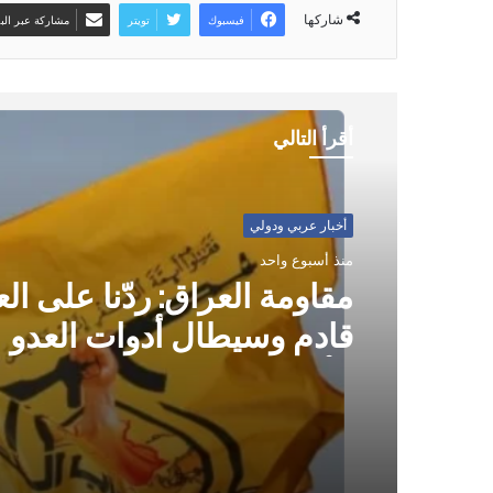
شاركها
فيسبوك
تويتر
مشاركة عبر البر
أقرأ التالي
أخبار عربي ودولي
منذ أسبوع واحد
أخبار عربي ودولي
اليمن تدين العدوان السعو
منذ أسبوع واحد
العراق
مقاومة العراق: ردّنا على ال
قادم وسيطال أدوات العدو