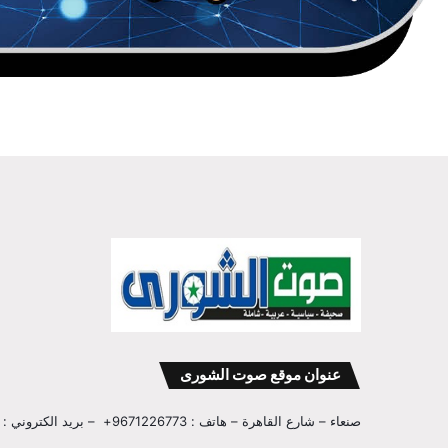
عنوان موقع صوت الشورى
صنعاء – شارع القاهرة – هاتف : 9671226773+ – بريد الكتروني : info@sawtalshoura.com