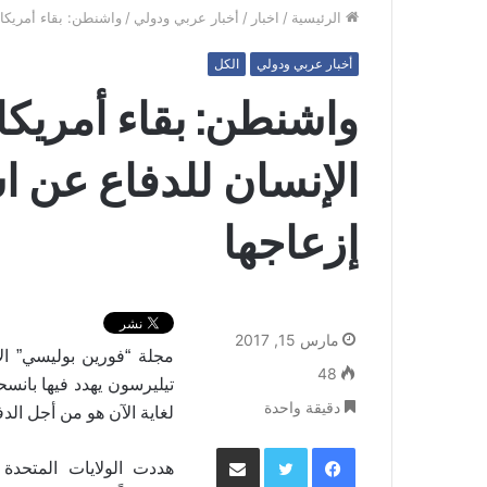
الرئيسية
/
اخبار
/
أخبار عربي ودولي
/
واشنطن: بقاء أمريكا
أخبار عربي ودولي
الكل
واشنطن: بقاء أمري
الإنسان للدفاع عن 
إزعاجها
مارس 15, 2017
مجلة “فورين بوليسي” ا
48
تيليرسون يهدد فيها بانس
دقيقة واحدة
لغاية الآن هو من أجل ال
فيسبوك
تويتر
مشاركة عبر البريد
هددت الولايات المتحدة