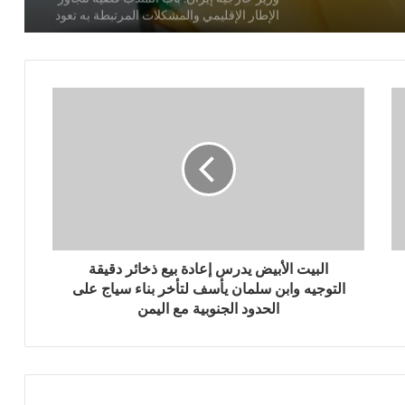
بحظر جوي على اليمن
مصدر إيراني: يجب إخلاء مطاري دبي
وأبوظبي وميناءي الفجيرة وجبل علي فوراً إذا
هاجمت واشنطن بنى تحتية إيرانية
وزير الخارجية العماني يؤكد: أخطر التهديدات
تأتي من “تل أبيب”
إيران تدين العدوان على مطار صنعاء
البيت الأبيض يدرس إعادة بيع ذخائر دقيقة
التوجيه وابن سلمان يأسف لتأخر بناء سياج على
إيران تستهدف مصالح أميركية رداً على
الحدود الجنوبية مع اليمن
العدوان الأميركي
رئيس حركة حماس يوجه رسالة إلى قادة