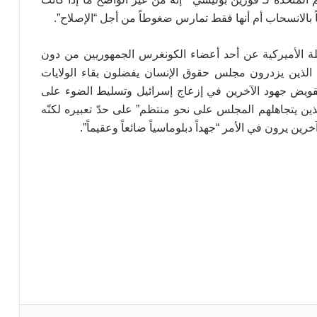
قاً بالانسحاب أم أنها فقط تمارس ضغوطاً من أجل “الإصلاح”.
أبرز تصريح للخارجية الإيرانية: لا نعترف
بحظر جوي على اليمن
لة الأميركية عن أحد أعضاء الكونغرس الجمهوريين من دون
 الذين يزدرون مجلس حقوق الإنسان يفضلون بقاء الولايات
مصدر إيراني: يجب إخلاء مطاري دبي
قويض جهود الآخرين في إزعاج إسرائيل وتسليط الضوء على
وأبوظبي وميناءي الفجيرة وجبل علي فوراً إذا
ين يتجاهلهم المجلس على نحو منتظم” على حدّ تعبيره لكنّه
هاجمت واشنطن بنى تحتية إيرانية
رين يرون في الأمر “جهداً دبلوماسياً ضائعاً وعقيماً”.
وزير الخارجية العماني يؤكد: أخطر التهديدات
تأتي من “تل أبيب”
إيران تدين العدوان على مطار صنعاء
إيران تستهدف مصالح أميركية رداً على
العدوان الأميركي