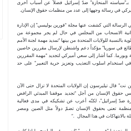
بـ”سياسته المنحازة” ضدّ إسرائيل فضلاً عن أسباب أخرى
.
ميركي في رسالة وجهها إلى عدد من منظمات حقوق الإنسان
الرسالة التي كشفت عنها مجلة “فورين بوليسي” إن الإدارة
كانية الانسحاب من المجلس في حال لم يجر مجموعة من
ة بالنسبة للولايات المتحدة من بينها “تمديد مهمة لجنة الأمم
ظائع في سوريا” مؤكداً دعم واشنطن لإرسال مقررين خاصين
ية وبورما. كما أشار إلى سعي أميركي لتجديد “مهمة المقررين
ي استخدام اسلوب التعذيب وتعزيز حرية التعبير” على حد
نت” قال تيليرسون إن الولايات المتحدة لا تزال حتى الآن
حقوق الإنسان من أجل “تجديد موقفنا المبدئي الرافض
ة ضدّ إسرائيل”، لكنّه أعرب عن تشكيكه في مدى فعالية
نظمة تعنى بحقوق الإنسان تضمّ دولاً مثل الصين ومصر
“.
ة بالانتهاكات في هذا المجال
لمتحدة لـ”فورين بوليسي” “إنه من غير الواضح ما إذا كانت