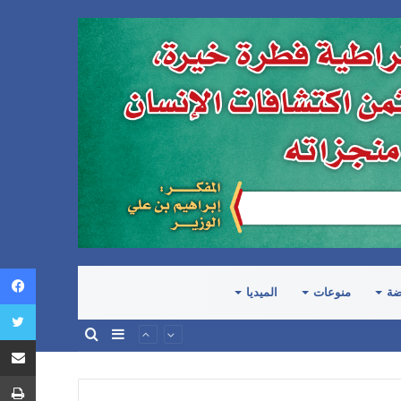
ضة
منوعات
الميديا
إضافة
بحث
عمود
عن
جانبي