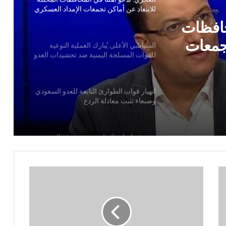
للقوات المسلحة اليمنية ضد تحشيدات العدو
السعودي
لية
انهيار قوات الطوارئ التابعة للعدو السعودي
منية
وصنعاء تثبت معادلة الردع
ي
حافظات
مصرع وإصابة المئات من مرتزقة العدو
السعودي وتدمير وإحراق عدد كبير من
تجمعات
معسكرات وتحشيدات العدو السعودي
السعودي
استهداف ثاني سفينة سعودية في اقل من 24
ساعة
الدكتور بن حبتور يوجه رسالة هامة للنظام
السعودي