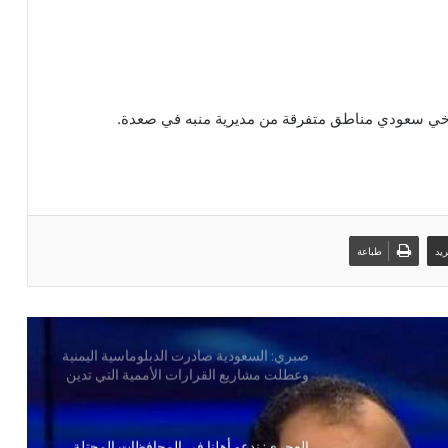
سعودية شمالي البحر الأحمر
أضرار تفوق التصور تلحق بيمناء الحديدة جراء
العدوان السعودي
 سعودي مناطق متفرقة من مديرية منبه في صعدة.
بين ضغوط واشنطن ورسائل صنعاء… الرياض
في اختبار الانصياع للحق اليمني أو تكلفة
التصعيد
يد
طباعة
صبري: السعودية صادرت الدبلوماسية اليمنية
وعطلت مشاريع القرارات الأممية التي تدين
جرائم الحرب المرتكبة في اليمن
العجري: ندعو أهلنا في المحافظات المحتلة
للابتعاد عن أماكن تجمعات الإمداد العسكري
للعدوان السعودي
السياسي الأعلى يُبارك العملية النوعية