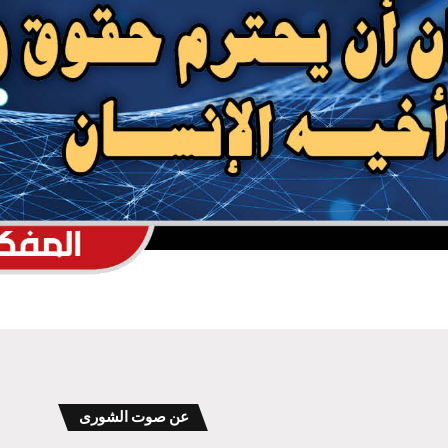
السياسي الأعلى يُبارك العملية النوعية
للقوات المسلحة اليمنية ضد تحشيدات العدو
السعودي
انهيار قوات الطوارئ التابعة للعدو السعودي
وصنعاء تثبت معادلة الردع
مصرع وإصابة المئات من مرتزقة العدو
السعودي وتدمير وإحراق عدد كبير من
معسكرات وتحشيدات العدو السعودي
عن صوت الشورى