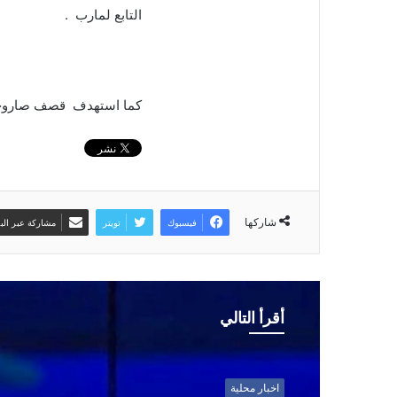
التابع لمارب .
كما استهدف قصف صاروخي
شاركها
فيسبوك
تويتر
مشاركة عبر البر
أقرأ التالي
اخبار محلية