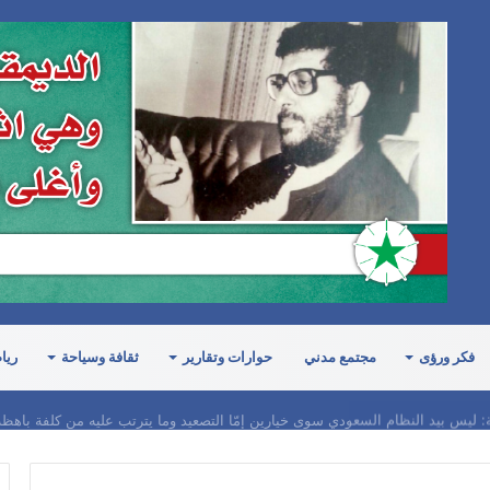
فكر ورؤى
مجتمع مدني
حوارات وتقارير
ثقافة وسياحة
ريا
ة: ليس بيد النظام السعودي سوى خيارين إمّا التصعيد وما يترتب عليه من كلفة باهظ