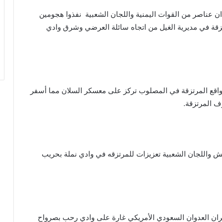
 عناصر من القوات اليمنية واللجان الشعبية نفذوا هجومين
زقة في مديرية الغيل من اتجاه سائلة العرضي وشرق وادي
اقع المرتزقة في المصلوب تركز على معسكر السلان مما أسفر
 المرتزقة.
استهداف ثاني سفينة سعودية في اقل من 24
ساعة
 واللجان الشعبية تعزيزات للمرتزقه في وادي نملة بحريب
الدكتور بن حبتور يوجه رسالة هامة للنظام
السعودي
ران العدوان السعودي الأمريكي غارة على وادي رحب بصرواح
القوات المسلحة تستهدف سفينة نفطية