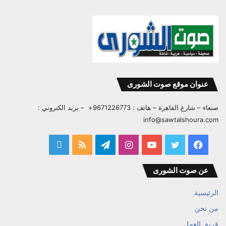
عنوان موقع صوت الشورى
صنعاء – شارع القاهرة – هاتف : 9671226773+ – بريد الكتروني :
info@sawtalshoura.com
فيسبوك
تويتر
يوتيوب
انستقرام
تيلقرام
ملخص
قناة
الموقع
المفكر
عن صوت الشورى
RSS
ابراهيم
الرئيسية
بن
من نحن
فريق العمل
علي