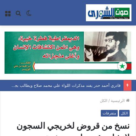
الوضع
بحث
الق
المظلم
عن
قادري أحمد حدر يفند مذكرات اللواء علي محمد صلاح ويطالب بجعل قضية اغتيال الرئيس الحمدي مفتوحة على التاريخ السياسي والقانوني
الرئيسية
/
الكل
الكل
متفرقات
نسخ من قروض لخريجي السجون