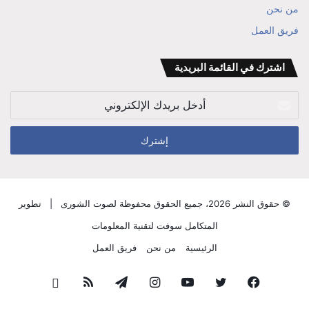
بن
من نحن
فريق العمل
علي
الوزير
اشترك في القائمة البريدية
أدخل
بريدك
الإلكتروني
© حقوق النشر 2026، جميع الحقوق محفوظة لصوت الشورى |
تطوير
المتكامل سوفت لتقنية المعلومات
الرئيسية
من نحن
فريق العمل
فيسبوك
تويتر
يوتيوب
انستقرام
تيلقرام
ملخص
قناة