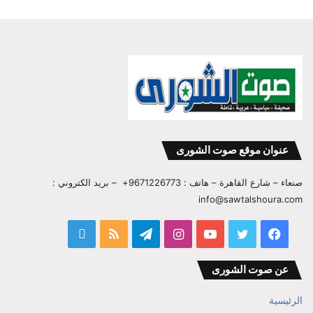
عنوان موقع صوت الشورى
صنعاء – شارع القاهرة – هاتف : 9671226773+ – بريد الكتروني :
info@sawtalshoura.com
فيسبوك
تويتر
يوتيوب
انستقرام
تيلقرام
ملخص
قناة
الموقع
المفكر
عن صوت الشورى
RSS
ابراهيم
الرئيسية