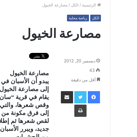
الرئيسية
/
الكل
/
مصارعة الخيول
الكل
رياضة محلية
مصارعة الخيول
ديسمبر 20, 2012
43
مصارعة الخيول
أقل من دقيقة
يبدو أن الأسبان في 
إلى مصارعة الخيول 
فيسبوك
تويتر
مشاركة عبر البريد
يقام في قرية “سان 
وقص شعرها، والتي يت
طباعة
لقص شعرها ثم إطلا
جديد، ويبرر الأسبان
من الحشرات.