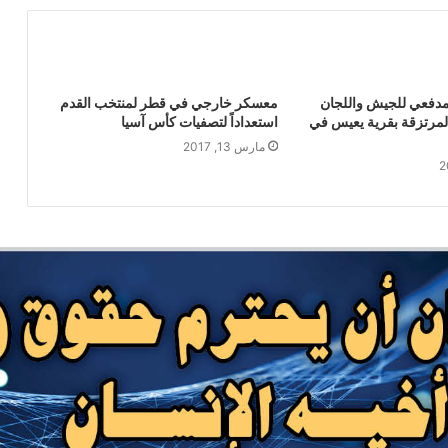
ويغادر من بطولة الخليج
الأربعاء: الأولمبي الوطني أمام عمان: معركة
هوية ومصير وأنور قد يكون بدلا عن مكرف
مدفعي للجيش واللجان
معسكر خارجي في قطر لمنتخب القدم
مرتزقة بقرية يعيس في
استعداداً لتصفيات كأس آسيا
مارس 13, 2017
المنتخب الوطني الأولمبي من النقيض إلى
النقيض.. والإمارات تحسم اللقاء بالثلاثة
حلم التواجد في بطولة العالم للناشئين يتبخر
زيارة تلال عدن لصنعاء.. أكثر من مجرد خوض
مباراة
المنتخب الوطني للناشئين يدك مرمى
الإمارات بالثلاثة