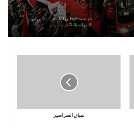
يدك
المنتخب الوطني للناشئين يدك مرمى
الإمارات بالثلاثة
الدوري اليمني .. هكذا كانت البداية
الأحمر الصغير يخسر أمام فيتنام
اليمن ينهض من جديد عبر ملاعبه .. ملخص
للجولة الأولى من دوري القدم
انتعاش خزينة برشلونة بعد التتويج بكأس
السوبر الإسباني
سباق الصراصير
تعادل حزين لـ الأولمبي اليمني مع عُمان