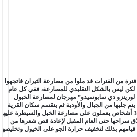
فترة من الفترات قد ملوا من مصارعة الثيران فاتجهوا
لكن ليس بالشكل التقليدي للمصارعة، ففي كل عام
اليمن ينهض من جديد عبر ملاعبه .. ملخص
لورينزو دي سابوسيدو” مهرجان لمصارعة الخيول
للجولة الأولى من دوري القدم
م جلبها من الجبال والأودية ثم ينقسم سكان القرية
إلى فرق مكونة من 3 أشخاص يعملون على مصارعة الخيل والسيطرة عليها
ق سراحها حتى العام المقبل لإعادة قص شعرها من
انتعاش خزينة برشلونة بعد التتويج بكأس
السوبر الإسباني
 قيامهم بذلك لتخفيف حرارة الجو على الخيول وتخليصها