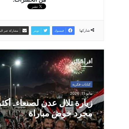
شاركها
فيسبوك
تويتر
مشاركة عبر البر
أقرأ التالي
كتابات فكرية
رياضة محلية
مايو 11, 2026
مايو 10, 2026
زيارة تلال عدن لصنعاء.. أكث
مجرد خوض مباراة