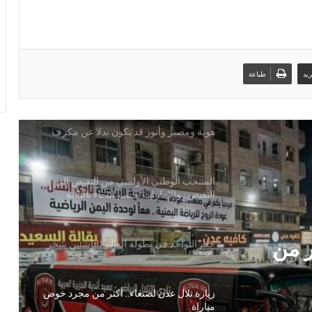
تعادل حزين لـ الأولمبي اليمني مع عُمان
ويغادر من بطولة الخليج
يد
طباعة
الأربعاء: الأولمبي الوطني أمام عمان: معركة
هوية ومصير وأنور قد يكون بدلا عن مكرف
المنتخب الوطني الأولمبي من النقيض إلى
النقيض.. والإمارات تحسم اللقاء بالثلاثة
حلم التواجد في بطولة العالم للناشئين يتبخر
ر من
زيارة تلال عدن لصنعاء.. أكثر من مجرد خوض
مباراة