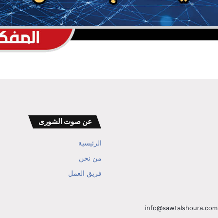
الدوري اليمني .. هكذا كانت البداية
الأحمر الصغير يخسر أمام فيتنام
عن صوت الشورى
الرئيسية
من نحن
فريق العمل