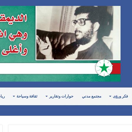
فكر ورؤى
مجتمع مدني
حوارات وتقارير
ثقافة وسياحة
ريا
ة: ليس بيد النظام السعودي سوى خيارين إمّا التصعيد وما يترتب عليه من كلفة باهظ