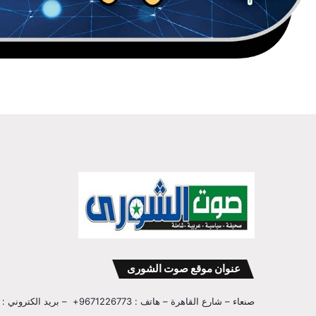
عنوان موقع صوت الشورى
صنعاء – شارع القاهرة – هاتف : 9671226773+ – بريد الكتروني : info@sawtalshoura.com