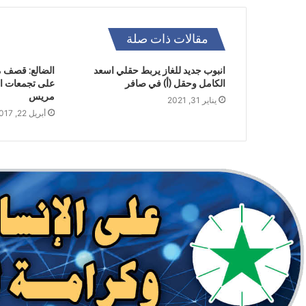
مقالات ذات صلة
انبوب جديد للغاز يربط حقلي اسعد
الضالع: قصف 
الكامل وحقل (أ) في صافر
على تجمعات ال
مريس
يناير 31, 2021
أبريل 22, 2017