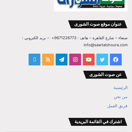
عنوان موقع صوت الشورى
صنعاء – شارع القاهرة – هاتف : 9671226773+ – بريد الكتروني :
info@sawtalshoura.com
فيسبوك
تويتر
يوتيوب
انستقرام
تيلقرام
ملخص
قناة
الموقع
المفكر
عن صوت الشورى
RSS
ابراهيم
الرئيسية
بن
من نحن
فريق العمل
علي
الوزير
اشترك في القائمة البريدية