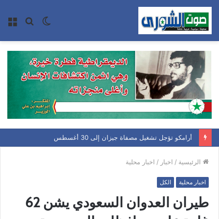
الوضع
بحث
الق
المظلم
عن
أرامكو تؤجل تشغيل مصفاة جيزان إلى 30 أغسطس
الرئيسية
/
اخبار
/
اخبار محلية
اخبار محلية
الكل
طيران العدوان السعودي يشن 62