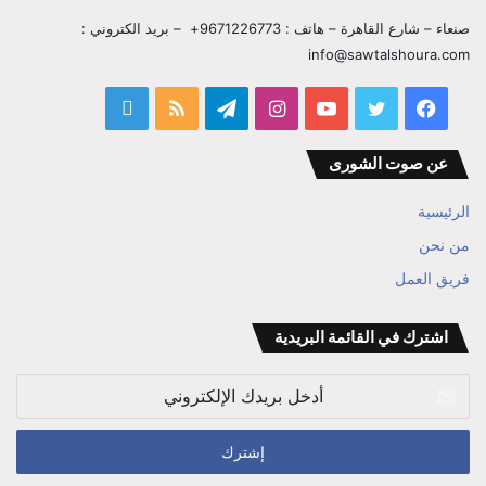
صنعاء – شارع القاهرة – هاتف : 9671226773+ – بريد الكتروني :
info@sawtalshoura.com
فيسبوك
تويتر
يوتيوب
انستقرام
تيلقرام
ملخص
قناة
الموقع
المفكر
عن صوت الشورى
RSS
ابراهيم
الرئيسية
بن
من نحن
فريق العمل
علي
الوزير
اشترك في القائمة البريدية
أدخل
بريدك
الإلكتروني